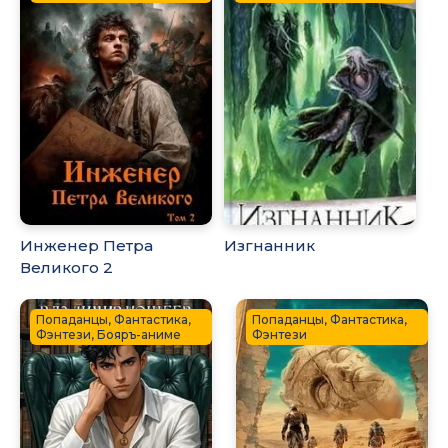
Инженер Петра
Изгнанник
Великого 2
Попаданцы, Фантастика,
Попаданцы, Фантастика,
Фэнтези, Бояръ-аниме
Фэнтези