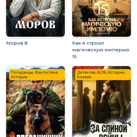
Моров 8
Как я строил
магическую империю
15
Попаданцы, Фантастика,
Детектив, ВОВ, История,
История
Боевик