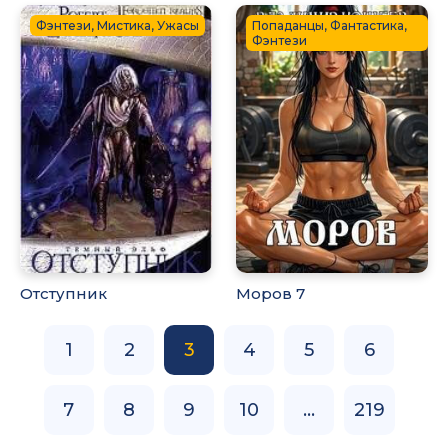
Фэнтези, Мистика, Ужасы
Попаданцы, Фантастика,
Фэнтези
Отступник
Моров 7
1
2
3
4
5
6
7
8
9
10
...
219