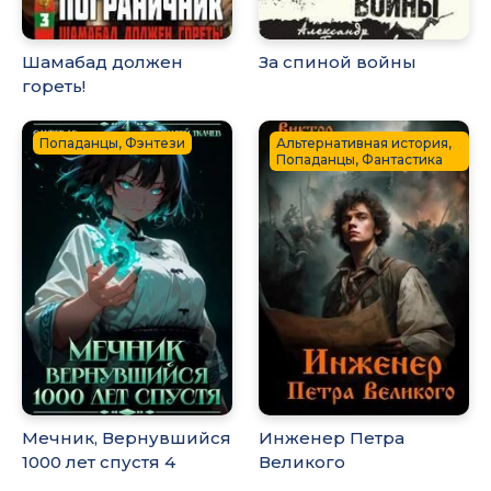
Шамабад должен
За спиной войны
гореть!
Попаданцы, Фэнтези
Альтернативная история,
Попаданцы, Фантастика
Мечник, Вернувшийся
Инженер Петра
1000 лет спустя 4
Великого