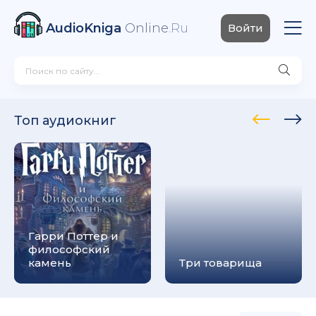
AudioKniga
Online
.Ru
Войти
Топ аудиокниг
Гарри Поттер и
философский
камень
Три товарища