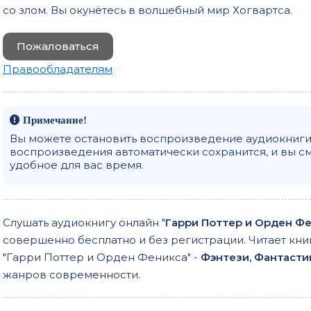
0018
со злом. Вы окунётесь в волшебный мир Хогвартса.
0019
Пожаловаться
0020
Правообладателям
0021
0022
Примечание!
0023
Вы можете остановить воспроизведение аудиокниги 
воспроизведения автоматически сохранится, и вы с
0024
удобное для вас время.
0025
0026
Слушать аудиокнигу онлайн "
Гарри Поттер и Орден Ф
0027
совершенно бесплатно и без регистрации. Читает кни
0028
"Гарри Поттер и Орден Феникса" -
Фэнтези, Фантасти
0029
жанров современности.
0030