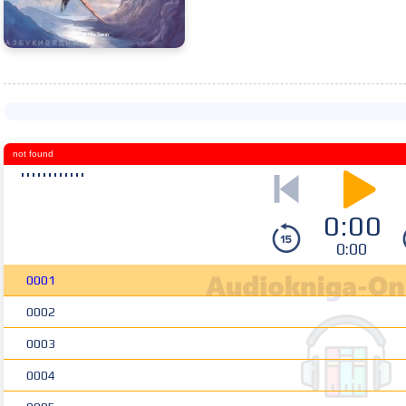
not found
0:00
0:00
0001
0002
0003
0004