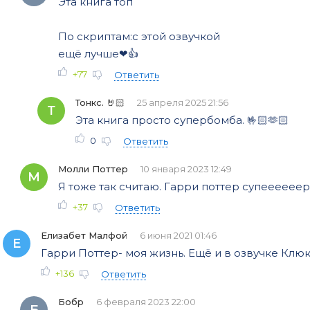
Эта книга топ
0057
По скриптам:с этой озвучкой
0058
ещё лучше❤👍
0059
+77
Ответить
0060
Тонкс. 🤘🏻
25 апреля 2025 21:56
Т
0061
Эта книга просто супербомба. 🤟🏻🫶🏻
0
0062
Ответить
0063
Молли Поттер
10 января 2023 12:49
М
Я тоже так считаю. Гарри поттер супеееееер, 
0064
+37
Ответить
0065
Елизабет Малфой
6 июня 2021 01:46
0066
Е
Гарри Поттер- моя жизнь. Ещё и в озвучке Клюк
0067
+136
Ответить
0068
Бобр
6 февраля 2023 22:00
Б