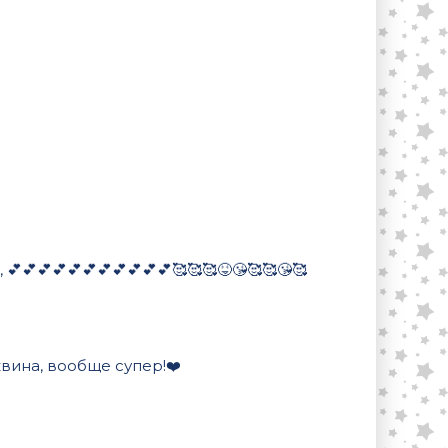
💕💕💕💕💕💕💕💕💕💕🥰🥰🥰😝😘🥰🥰😘🥰
вина, вообще супер!❤️