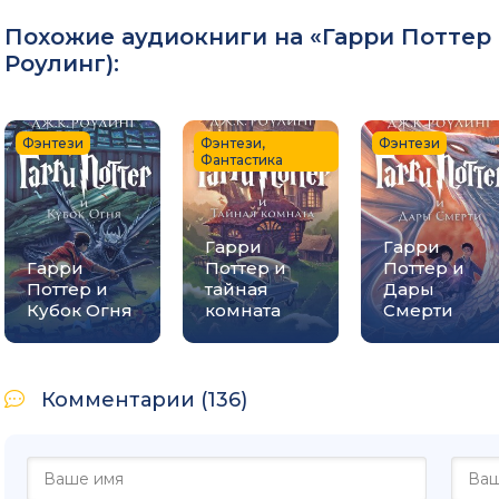
0031
Похожие аудиокниги на «Гарри Поттер 
0032
Роулинг
):
0033
0034
Фэнтези
Фэнтези,
Фэнтези
Фантастика
0035
0036
Гарри
Гарри
0037
Гарри
Поттер и
Поттер и
Поттер и
тайная
Дары
0038
Кубок Огня
комната
Смерти
0039
0040
Комментарии (136)
0041
0042
0043