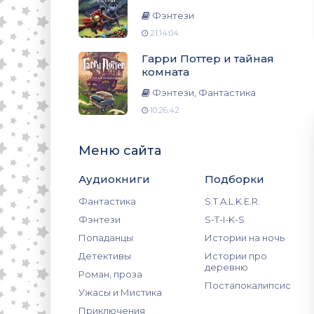
Фэнтези
21:14:04
Гарри Поттер и тайная
комната
Фэнтези, Фантастика
10:26:42
Меню сайта
Аудиокниги
Подборки
Фантастика
S.T.A.L.K.E.R.
Фэнтези
S-T-I-K-S
Попаданцы
Истории на ночь
Детективы
Истории про
деревню
Роман, проза
Постапокалипсис
Ужасы и Мистика
Приключения