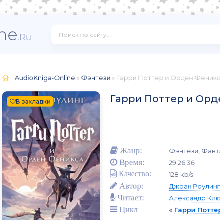
ne
.Ru
AudioKniga-Online
»
Фэнтези
» Гарри Поттер и Орден Феник
Гарри Поттер и Орд
В закладки
Жанр:
Фэнтези, Фант
Время:
29:26:36
Качество:
128 kb/s
Автор:
Джоан Роулинг
Читает:
Александр Кл
Цикл
«
Гарри Потте