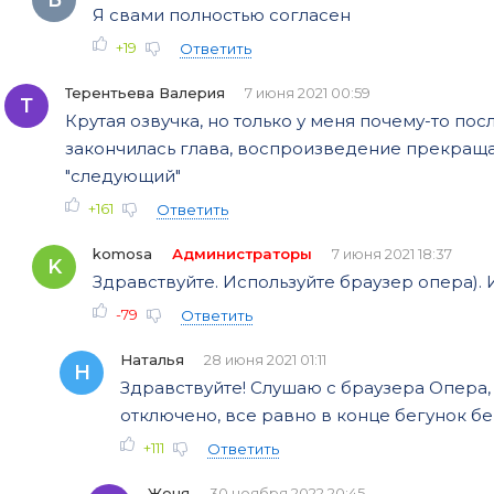
0069
Я свами полностью согласен
0070
+19
Ответить
0071
Терентьева Валерия
7 июня 2021 00:59
Т
0072
Крутая озвучка, но только у меня почему-то по
закончилась глава, воспроизведение прекраща
0073
"следующий"
0074
+161
Ответить
0075
komosa
Администраторы
7 июня 2021 18:37
K
0076
Здравствуйте. Используйте браузер опера).
0077
-79
Ответить
0078
Наталья
28 июня 2021 01:11
Н
Здравствуйте! Слушаю с браузера Опера
0079
отключено, все равно в конце бегунок бе
0080
+111
Ответить
0081
Женя
30 ноября 2022 20:45