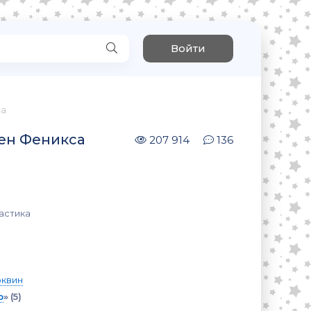
Войти
са
ен Феникса
207 914
136
астика
юквин
р
»
(5)