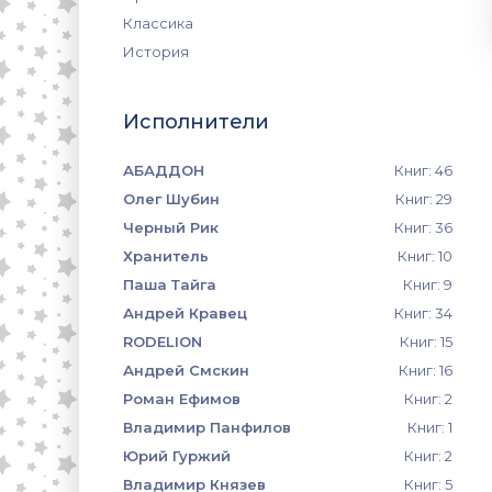
Классика
История
Исполнители
АБАДДОН
Книг: 46
Олег Шубин
Книг: 29
Черный Рик
Книг: 36
Хранитель
Книг: 10
Паша Тайга
Книг: 9
Андрей Кравец
Книг: 34
RODELION
Книг: 15
Андрей Смскин
Книг: 16
Роман Ефимов
Книг: 2
Владимир Панфилов
Книг: 1
Юрий Гуржий
Книг: 2
Владимир Князев
Книг: 5