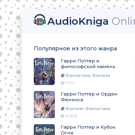
AudioKniga
Onli
ский камень
Популярное из этого жанра
еникса
Гарри Поттер и
философский камень
Фантастика, Фэнтези
11:17:07
ня
Гарри Поттер и Орден
Феникса
Фэнтези, Фантастика
29:26:36
омната
Гарри Поттер и Кубок
Огня