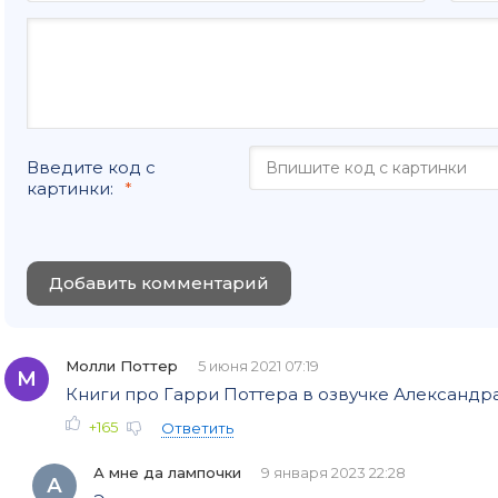
0044
0045
0046
0047
Введите код с
0048
картинки:
0049
0050
Добавить комментарий
0051
0052
Молли Поттер
5 июня 2021 07:19
0053
М
Книги про Гарри Поттера в озвучке Александр
0054
+165
Ответить
0055
А мне да лампочки
9 января 2023 22:28
А
0056