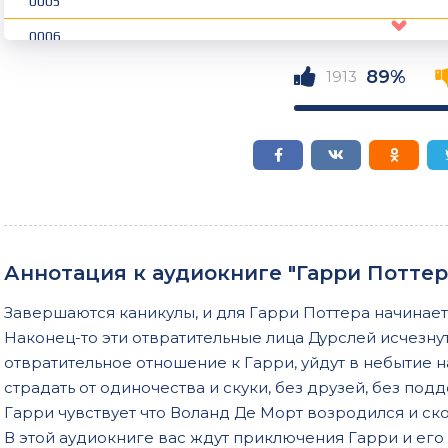
0005
0006
0007
89%
1913
0008
0009
0010
0011
0012
Аннотация к аудиокниге "Гарри Потте
0013
Завершаются каникулы, и для Гарри Поттера начинает
0014
Наконец-то эти отвратительные лица Дурслей исчезнут
0015
отвратительное отношение к Гарри, уйдут в небытие н
страдать от одиночества и скуки, без друзей, без под
0016
Гарри чувствует что Воланд Де Морт возродился и ск
0017
В этой аудиокниге вас ждут приключения Гарри и его