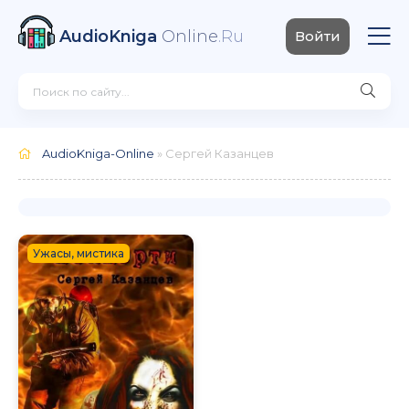
AudioKniga
Online
.Ru
Войти
AudioKniga-Online
» Сергей Казанцев
Ужасы, мистика