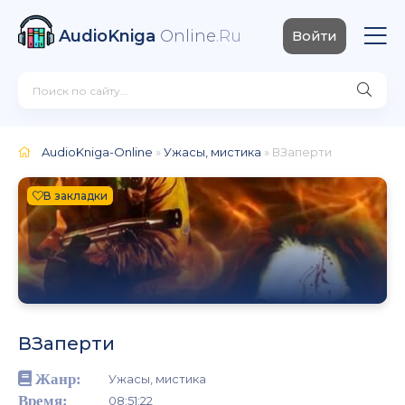
AudioKniga
Online
.Ru
Войти
AudioKniga-Online
»
Ужасы, мистика
» ВЗаперти
В закладки
ВЗаперти
Жанр:
Ужасы, мистика
Время:
08:51:22