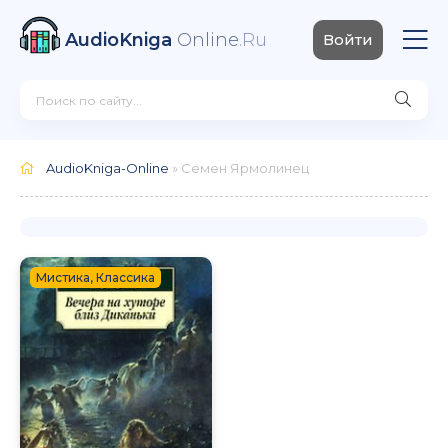
AudioKniga
Online
.Ru
Войти
AudioKniga-Online
» Семен Ярмолинец
Мистика, Классика