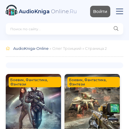
AudioKniga
Online
.Ru
Войти
AudioKniga-Online
» Олег Троицкий » Страница 2
Боевик, Фантастика,
Боевик, Фантастика,
Фэнтези
Фэнтези