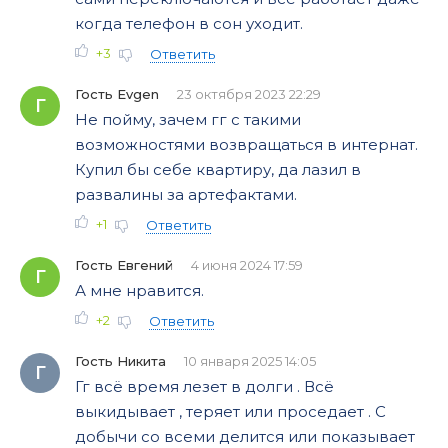
когда телефон в сон уходит.
+3
Ответить
Гость Evgen
23 октября 2023 22:29
Г
Не пойму, зачем гг с такими
возможностями возвращаться в интернат.
Купил бы себе квартиру, да лазил в
развалины за артефактами.
+1
Ответить
Гость Евгений
4 июня 2024 17:59
Г
А мне нравится.
+2
Ответить
Гость Никита
10 января 2025 14:05
Г
Гг всё время лезет в долги . Всё
выкидывает , теряет или проседает . С
добычи со всеми делится или показывает