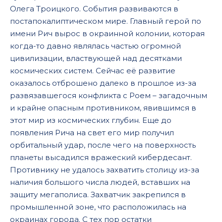
Олега Троицкого. События развиваются в
постапокалиптическом мире. Главный герой по
имени Рич вырос в окраинной колонии, которая
когда-то давно являлась частью огромной
цивилизации, властвующей над десятками
космических систем. Сейчас её развитие
оказалось отброшено далеко в прошлое из-за
развязавшегося конфликта с Роем – загадочным
и крайне опасным противником, явившимся в
этот мир из космических глубин. Еще до
появления Рича на свет его мир получил
орбитальный удар, после чего на поверхность
планеты высадился вражеский кибердесант.
Противнику не удалось захватить столицу из-за
наличия большого числа людей, вставших на
защиту мегаполиса. Захватчик закрепился в
промышленной зоне, что расположилась на
окраинах города. С тех пор остатки