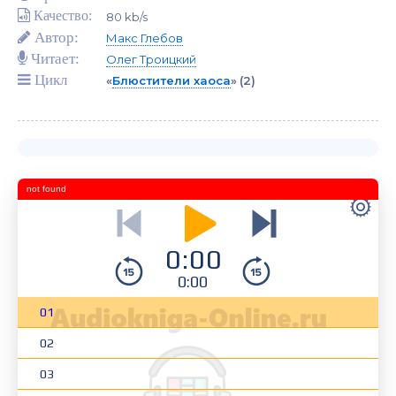
Качество:
80 kb/s
Автор:
Макс Глебов
Читает:
Олег Троицкий
Цикл
«
Блюстители хаоса
»
(2)
not found
0:00
0:00
01
02
03