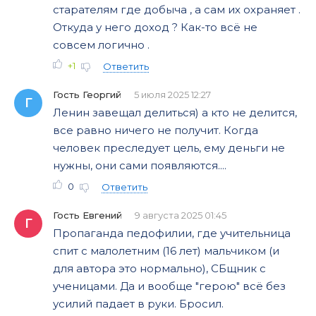
старателям где добыча , а сам их охраняет .
Откуда у него доход ? Как-то всё не
совсем логично .
+1
Ответить
Гость Георгий
5 июля 2025 12:27
Г
Ленин завещал делиться) а кто не делится,
все равно ничего не получит. Когда
человек преследует цель, ему деньги не
нужны, они сами появляются....
0
Ответить
Гость Евгений
9 августа 2025 01:45
Г
Пропаганда педофилии, где учительница
спит с малолетним (16 лет) мальчиком (и
для автора это нормально), СБщник с
ученицами. Да и вообще "герою" всё без
усилий падает в руки. Бросил.