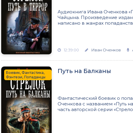
Аудиокнига Ивана Оченкова «П
Чайцына. Произведение издано
написано в жанрах попаданство
12:39:00
Иван Оченков
Путь на Балканы
Боевик, Фантастика,
Фэнтези, Попаданцы
Фантастический боевик о попа
Оченкова с названием «Путь н
часть авторской серии «Стрелок