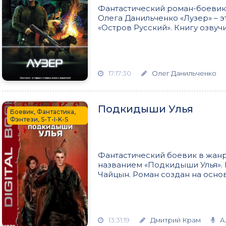
Фантастический роман-боевик 
Олега Данильченко «Лузер» – э
«Остров Русский». Книгу озвучи
17:17:30
Олег Данильченко
Подкидыши Улья
Боевик, Фантастика,
Фэнтези, S-T-I-K-S
Фантастический боевик в жанре
названием «Подкидыши Улья».
Чайцын. Роман создан на основ
13:31:19
Дмитрий Крам
А