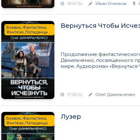
18:47:34
Иван Оченков
Вернуться Чтобы Исче
Боевик, Фантастика,
Фэнтези, Попаданцы
Продолжение фантастического
Данильченко, посвященного п
мире. Аудиороман «Вернуться Ч
17:36:02
Олег Данильченко
Лузер
Боевик, Фантастика,
Фэнтези, Попаданцы