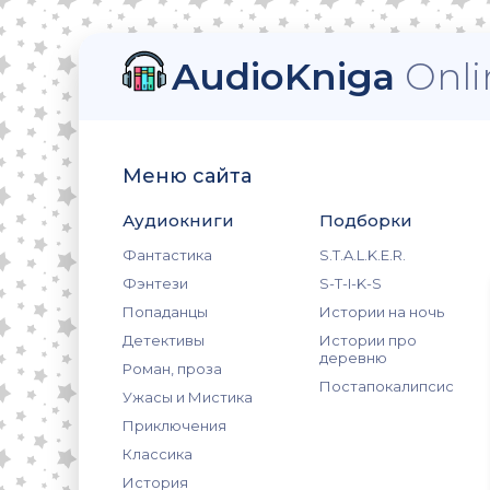
AudioKniga
Onli
Меню сайта
Аудиокниги
Подборки
Фантастика
S.T.A.L.K.E.R.
Фэнтези
S-T-I-K-S
Попаданцы
Истории на ночь
Детективы
Истории про
деревню
Роман, проза
Постапокалипсис
Ужасы и Мистика
Приключения
Классика
История