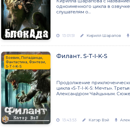
Кирилла Шарапова с названием
одноименного цикла в озвучке
слушателям о...
13:01:51
Кирилл Шарапов
Филант. S-T-I-K-S
Боевик, Попаданцы,
Фантастика, Фэнтези,
S-T-I-K-S
Продолжение приключенческог
цикла «S-T-I-K-S: Мечты». Треть
Александром Чайцыным. Сюжет
13:43:53
Катэр Вэй
Алек