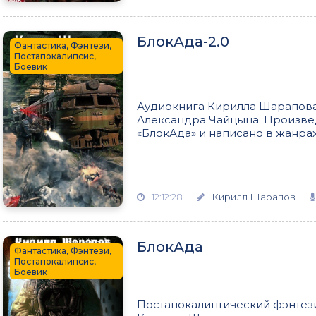
БлокАда-2.0
Фантастика, Фэнтези,
Постапокалипсис,
Боевик
Аудиокнига Кирилла Шарапова 
Александра Чайцына. Произве
«БлокАда» и написано в жанрах 
12:12:28
Кирилл Шарапов
БлокАда
Фантастика, Фэнтези,
Постапокалипсис,
Боевик
Постапокалиптический фэнтез