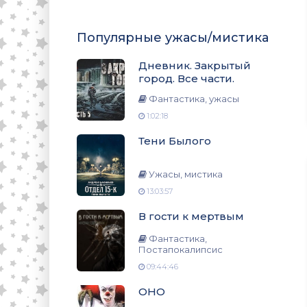
Популярные ужасы/мистика
Дневник. Закрытый
город. Все части.
Фантастика, ужасы
1:02:18
Тени Былого
Ужасы, мистика
13:03:57
В гости к мертвым
Фантастика,
Постапокалипсис
09:44:46
ОНО