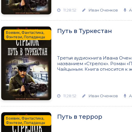
11:28:52
Иван Оченков
А
Путь в Туркестан
Боевик, Фантастика,
Фэнтези, Попаданцы
Третья аудиокнига Ивана Очен
названием «Стрелок». Роман «П
Чайцыным. Книга относится к ж
11:28:52
Иван Оченков
А
Путь в террор
Боевик, Фантастика,
Фэнтези, Попаданцы