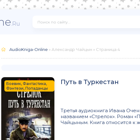
ne
.Ru
AudioKniga-Online
» Александр Чайцын » Страница 4
Путь в Туркестан
Боевик, Фантастика,
Фэнтези, Попаданцы
Третья аудиокнига Ивана Очен
названием «Стрелок». Роман «П
Чайцыным. Книга относится к ж