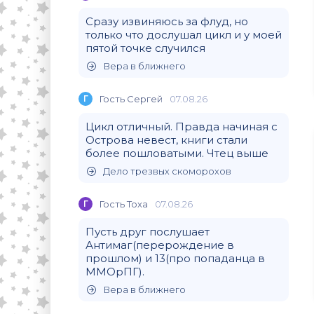
Сразу извиняюсь за флуд, но
только что дослушал цикл и у моей
пятой точке случился
Вера в ближнего
Г
Гость Сергей
07.08.26
Цикл отличный. Правда начиная с
Острова невест, книги стали
более пошловатыми. Чтец выше
Дело трезвых скоморохов
Г
Гость Тоха
07.08.26
Пусть друг послушает
Антимаг(перерождение в
прошлом) и 13(про попаданца в
ММОрПГ).
Вера в ближнего