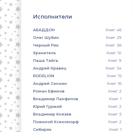
Исполнители
АБАДДОН
Книг: 46
Олег Шубин
Книг: 29
Черный Рик
Книг: 36
Хранитель
Книг: 10
Паша Тайга
Книг: 9
Андрей Кравец
Книг: 34
RODELION
Книг: 15
Андрей Смскин
Книг: 16
Роман Ефимов
Книг: 2
Владимир Панфилов
Книг: 1
Юрий Гуржий
Книг: 2
Владимир Князев
Книг: 5
Пожилой Ксеноморф
Книг: 2
Сибиряк
Книг: 1