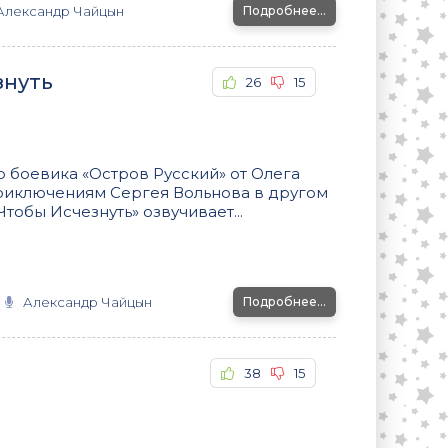
Александр Чайцын
Подробнее...
знуть
26
15
 боевика «Остров Русский» от Олега
риключениям Сергея Вольнова в другом
тобы Исчезнуть» озвучивает...
Александр Чайцын
Подробнее...
38
15