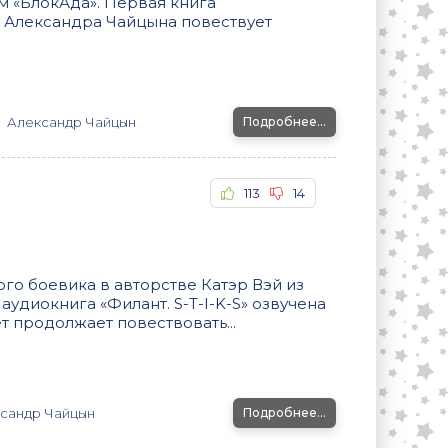
 «БлокАда». Первая книга
 Александра Чайцына повествует
Александр Чайцын
Подробнее...
113
14
о боевика в авторстве Катэр Вэй из
я аудиокнига «Филант. S-T-I-K-S» озвучена
 продолжает повествовать...
сандр Чайцын
Подробнее...