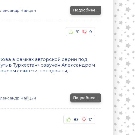
лександр Чайцын
Подробнее...
91
9
кова в рамках авторской серии под
уть в Туркестан» озвучен Александром
анрам фэнтези, попаданцы,...
лександр Чайцын
Подробнее...
83
17