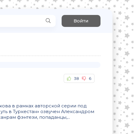
Войти
38
6
кова в рамках авторской серии под
уть в Туркестан» озвучен Александром
анрам фэнтези, попаданцы,...