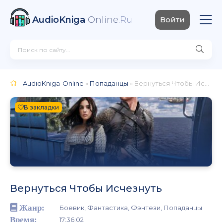
AudioKniga
Online
.Ru
Войти
AudioKniga-Online
»
Попаданцы
» Вернуться Чтобы Исчезнуть
В закладки
Вернуться Чтобы Исчезнуть
Жанр:
Боевик, Фантастика, Фэнтези, Попаданцы
Время:
17:36:02