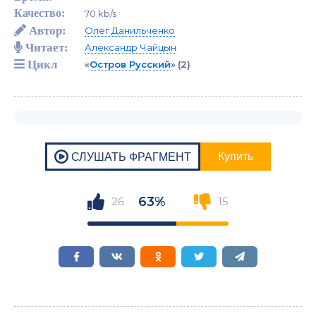
Качество:
70 kb/s
Автор:
Олег Данильченко
Читает:
Александр Чайцын
Цикл
«
Остров Русский
»
(2)
63%
26
15