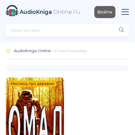
AudioKniga
Online
.Ru
Войти
AudioKniga-Online
» Юлия Лихачёва
Мистика, про деревню