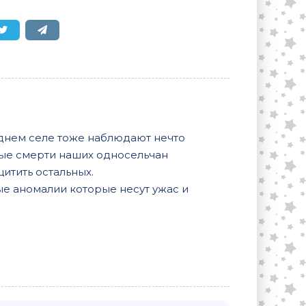
еднем селе тоже наблюдают нечто
вые смерти наших односельчан
щитить остальных.
е аномалии которые несут ужас и