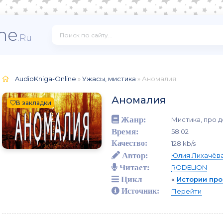
ne
.Ru
AudioKniga-Online
»
Ужасы, мистика
» Аномалия
Аномалия
В закладки
Жанр:
Мистика, про 
Время:
58:02
Качество:
128 kb/s
Автор:
Юлия Лихачёв
Читает:
RODELION
Цикл
«
Истории пр
Источник:
Перейти