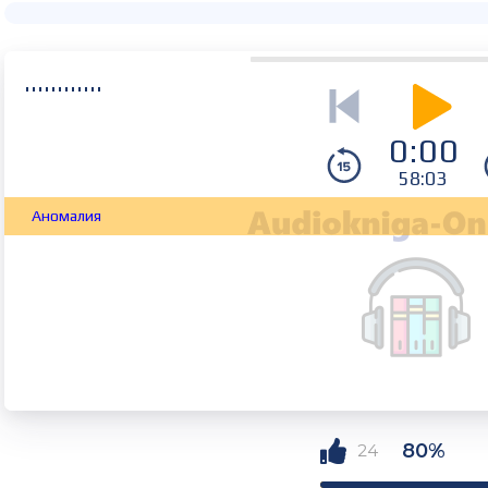
0:00
58:03
Аномалия
80%
24