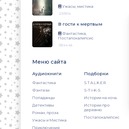
ис
Ужасы, мистика
23:09:14
В гости к мертвым
Фантастика,
Постапокалипсис
09:44:46
Меню сайта
Аудиокниги
Подборки
Фантастика
S.T.A.L.K.E.R.
Фэнтези
S-T-I-K-S
Попаданцы
Истории на ночь
Детективы
Истории про
деревню
Роман, проза
Постапокалипсис
Ужасы и Мистика
Приключения