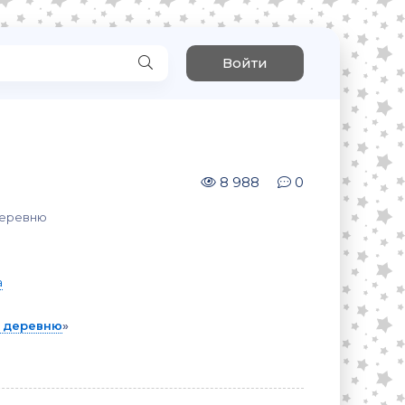
Войти
8 988
0
деревню
а
о деревню
»