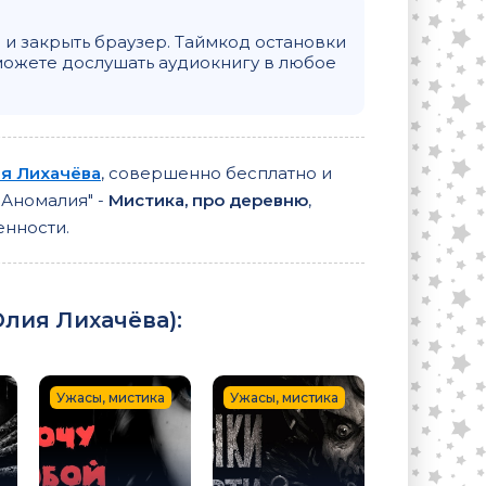
и закрыть браузер. Таймкод остановки
можете дослушать аудиокнигу в любое
я Лихачёва
, совершенно бесплатно и
"Аномалия" -
Мистика, про деревню
,
енности.
лия Лихачёва
):
Ужасы, мистика
Ужасы, мистика