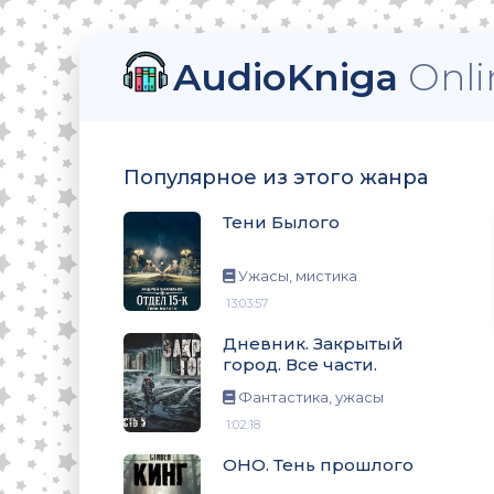
AudioKniga
Onli
Популярное из этого жанра
. Все части.
Тени Былого
Ужасы, мистика
13:03:57
Дневник. Закрытый
город. Все части.
Фантастика, ужасы
1:02:18
ОНО. Тень прошлого