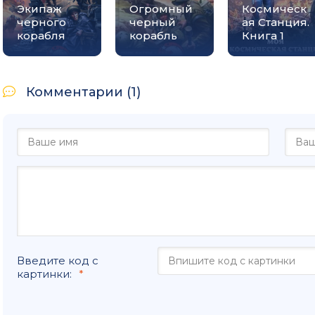
Экипаж
Огромный
Космическ
059
черного
черный
ая Станция.
корабля
корабль
Книга 1
060
061
062
Комментарии (1)
063
064
065
066
067
068
Введите код с
069
картинки:
070
071