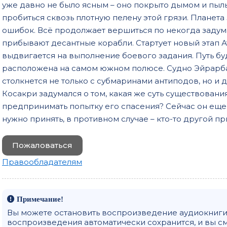
уже давно не было ясным – оно покрыто дымом и пыл
033
пробиться сквозь плотную пелену этой грязи. Планета 
034
ошибок. Всё продолжает вершиться по некогда задум
035
прибывают десантные корабли. Стартует новый этап
выдвигается на выполнение боевого задания. Путь бу
036
расположена на самом южном полюсе. Судно Эйрарб
037
столкнется не только с субмаринами антиподов, но и 
Косакри задумался о том, какая же суть существован
038
предпринимать попытку его спасения? Сейчас он еще 
039
нужно принять, в противном случае – кто-то другой п
040
Пожаловаться
041
Правообладателям
042
043
044
Примечание!
Вы можете остановить воспроизведение аудиокниги 
045
воспроизведения автоматически сохранится, и вы с