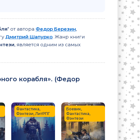
бля
" от автора
Федор Березин
,
гу
Дмитрий Шапурко
. Жанр книги
энтези
, является одним из самых
ного корабля». (
Федор
Фантастика,
Боевик,
Фэнтези, ЛитРПГ
Фантастика,
Фэнтези