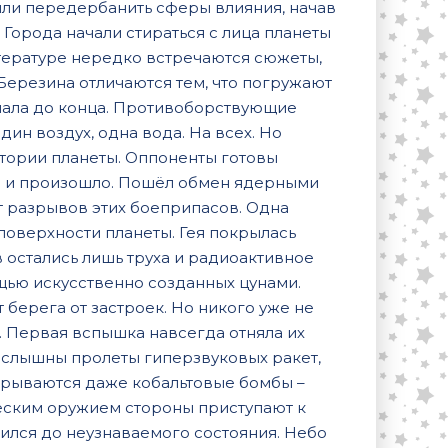
ли передербанить сферы влияния, начав
Города начали стираться с лица планеты
итературе нередко встречаются сюжеты,
ерезина отличаются тем, что погружают
ачала до конца. Противоборствующие
дин воздух, одна вода. На всех. Но
итории планеты. Оппоненты готовы
то и произошло. Пошёл обмен ядерными
т разрывов этих боеприпасов. Одна
поверхности планеты. Гея покрылась
 остались лишь труха и радиоактивное
щью искусственно созданных цунами.
берега от застроек. Но никого уже не
. Первая вспышка навсегда отняла их
о слышны пролеты гиперзвуковых ракет,
зрываются даже кобальтовые бомбы –
еским оружием стороны приступают к
ился до неузнаваемого состояния. Небо