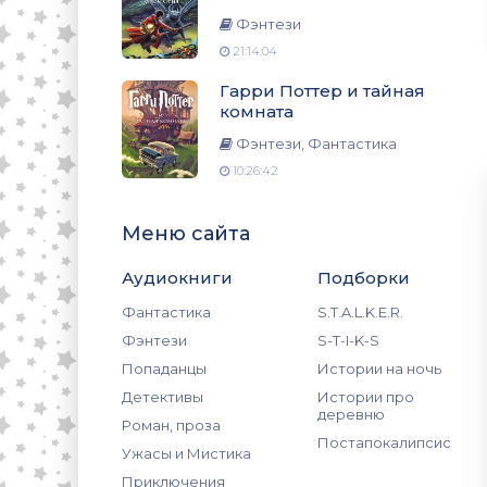
Фэнтези
21:14:04
Гарри Поттер и тайная
комната
Фэнтези, Фантастика
10:26:42
Меню сайта
Аудиокниги
Подборки
Фантастика
S.T.A.L.K.E.R.
Фэнтези
S-T-I-K-S
Попаданцы
Истории на ночь
Детективы
Истории про
деревню
Роман, проза
Постапокалипсис
Ужасы и Мистика
Приключения