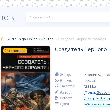
ne
.Ru
AudioKniga-Online
»
Фэнтези
» Создатель черного корабля
Создатель черного 
В закладки
Жанр:
Боевик, Фанта
Время:
12:57:38
Качество:
128 kb/s
Автор:
Федор Берези
Читает:
Дмитрий Шапу
Цикл
«
Огромный че