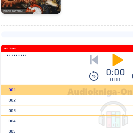
not found
0:00
0:00
001
002
003
004
005