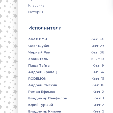
Классика
История
Исполнители
АБАДДОН
Книг: 46
Олег Шубин
Книг: 29
Черный Рик
Книг: 36
Хранитель
Книг: 10
Паша Тайга
Книг: 9
Андрей Кравец
Книг: 34
RODELION
Книг: 15
Андрей Смскин
Книг: 16
Роман Ефимов
Книг: 2
Владимир Панфилов
Книг: 1
Юрий Гуржий
Книг: 2
Владимир Князев
Книг: 5