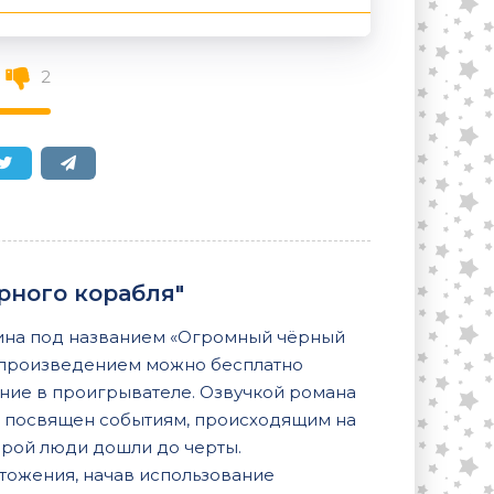
2
рного корабля"
зина под названием «Огромный чёрный
С произведением можно бесплатно
ение в проигрывателе. Озвучкой романа
 посвящен событиям, происходящим на
торой люди дошли до черты.
тожения, начав использование