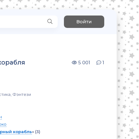
Войти
корабля
5 001
1
стика, Фэнтези
н
рко
рный корабль
»
(3)