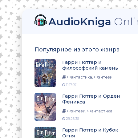
AudioKniga
Onli
ский камень
Популярное из этого жанра
еникса
Гарри Поттер и
философский камень
Фантастика, Фэнтези
11:17:07
ня
Гарри Поттер и Орден
Феникса
Фэнтези, Фантастика
29:26:36
омната
Гарри Поттер и Кубок
Огня