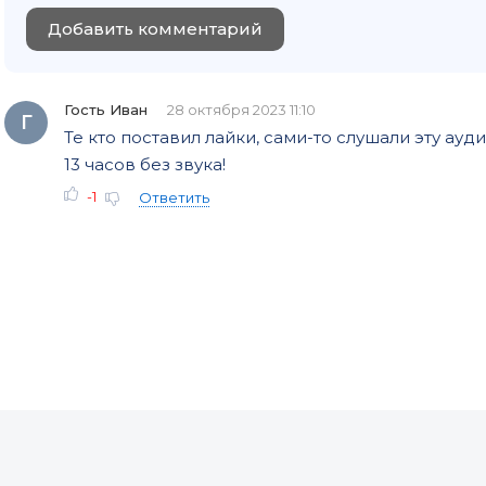
Добавить комментарий
072
073
074
Гость Иван
28 октября 2023 11:10
Г
Те кто поставил лайки, сами-то слушали эту ау
075
13 часов без звука!
076
-1
Ответить
077
078
079
080
081
082
083