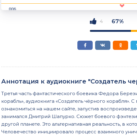
006
007
67%
4
008
009
010
011
014
Аннотация к аудиокниге "Создатель че
015
Третья часть фантастического боевика Федора Бере
016
корабль», аудиокнига «Создатель чёрного корабля». 
017
ознакомиться на нашем сайте, запустив воспроизвед
занимался Дмитрий Шапурко. Сюжет боевого фэнтези
018
другой планете. Это альтернативная реальность, в ко
019
Человечество инициировало процесс взаимного унич