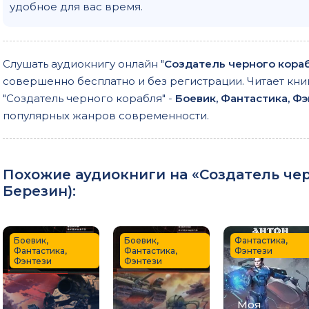
удобное для вас время.
046
047
048
Слушать аудиокнигу онлайн "
Создатель черного кора
совершенно бесплатно и без регистрации. Читает кни
049
"Создатель черного корабля" -
Боевик, Фантастика, Ф
050
популярных жанров современности.
051
052
Похожие аудиокниги на «Создатель чер
053
Березин
):
054
055
Боевик,
Боевик,
Фантастика,
Фантастика,
Фантастика,
Фэнтези
056
Фэнтези
Фэнтези
057
058
Моя