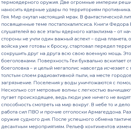
020
термоядерного оружия. Две огромные империи реши
наносить ядерные удары по территориям противника. 
021
Гея. Мир окутал настоящий мрак. В фантастической л
022
посвященные теме постапокалипсиса. Книги Федора Б
слушателей во все этапы ядерного катаклизма – от н
023
стороны не учли один важный аспект – одна планета, о
024
войска уже готовы к броску, стартовал передел терр
025
сокрушить друг на друга всю свою военную мощь. Э
боеголовками. Поверхность Геи буквально вскипает о
026
боеголовка – и целый мегаполис навсегда исчезает с 
027
толстым слоем радиоактивной пыли, на месте городов
загрязнение. Поселения у воды уничтожаются с помо
028
Несколько сот метровые волны с легкостью вычищают 
029
пугает происходящее, ведь люди уже ничего не видят
030
способность смотреть на мир вокруг. В небе то и дел
работа сил ПВО и прочие отголоски Армагеддона. Ра
031
оружие судного дня. После успешного обмена тактич
032
десантным мероприятиям. Рельеф континентов измен