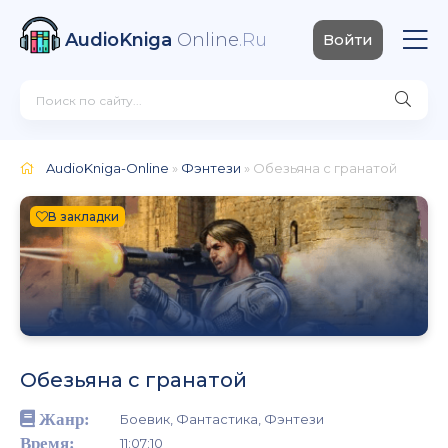
AudioKniga
Online
.Ru
Войти
AudioKniga-Online
»
Фэнтези
» Обезьяна с гранатой
В закладки
Обезьяна с гранатой
Жанр:
Боевик, Фантастика, Фэнтези
Время:
11:07:10