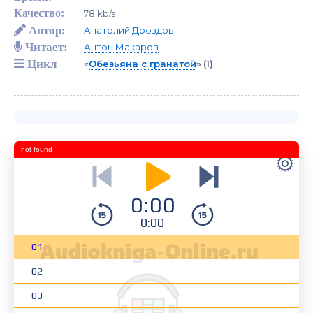
Качество:
78 kb/s
Автор:
Анатолий Дроздов
Читает:
Антон Макаров
Цикл
«
Обезьяна с гранатой
»
(1)
not found
0:00
0:00
01
02
03