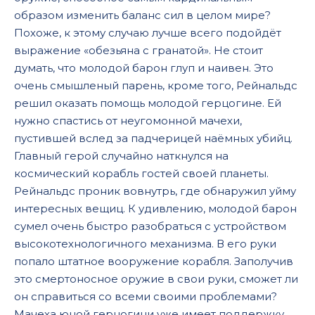
образом изменить баланс сил в целом мире?
Похоже, к этому случаю лучше всего подойдёт
выражение «обезьяна с гранатой». Не стоит
думать, что молодой барон глуп и наивен. Это
очень смышленый парень, кроме того, Рейнальдс
решил оказать помощь молодой герцогине. Ей
нужно спастись от неугомонной мачехи,
пустившей вслед за падчерицей наёмных убийц.
Главный герой случайно наткнулся на
космический корабль гостей своей планеты.
Рейнальдс проник вовнутрь, где обнаружил уйму
интересных вещиц. К удивлению, молодой барон
сумел очень быстро разобраться с устройством
высокотехнологичного механизма. В его руки
попало штатное вооружение корабля. Заполучив
это смертоносное оружие в свои руки, сможет ли
он справиться со всеми своими проблемами?
Мачеха юной герцогини уже имеет поддержку