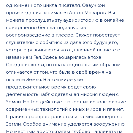
одноименного цикла писателя. Озвучкой
17
произведения занимался Антон Макаров. Вы
18
можете прослушать эту аудиоисторию в онлайне
19
совершенно бесплатно, запустив
воспроизведение в плеере. Сюжет повествует
20
слушателям о событиях из далекого будущего,
21
которые развиваются на отдаленной планете с
названием Гея. Здесь воцарилась эпоха
22
Средневековья, но она кардинальным образом
23
отличается от той, что была в своё время на
24
планете Земля. В этом мире уже
продолжительное время ведет свою
25
деятельность наблюдательная миссия людей с
Земли. На Гее действует запрет на использование
современных технологий с иных миров и планет.
Правило распространяется и на миссионеров с
Земли. Особое внимание уделяется вооружению.
Но местным аристократам глубоко наплевать на