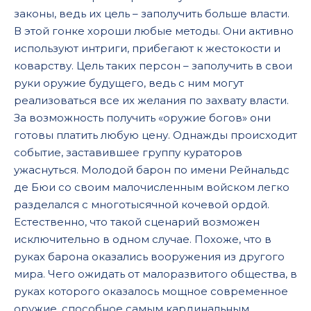
законы, ведь их цель – заполучить больше власти.
В этой гонке хороши любые методы. Они активно
используют интриги, прибегают к жестокости и
коварству. Цель таких персон – заполучить в свои
руки оружие будущего, ведь с ним могут
реализоваться все их желания по захвату власти.
За возможность получить «оружие богов» они
готовы платить любую цену. Однажды происходит
событие, заставившее группу кураторов
ужаснуться. Молодой барон по имени Рейнальдс
де Бюи со своим малочисленным войском легко
разделался с многотысячной кочевой ордой.
Естественно, что такой сценарий возможен
исключительно в одном случае. Похоже, что в
руках барона оказались вооружения из другого
мира. Чего ожидать от малоразвитого общества, в
руках которого оказалось мощное современное
оружие, способное самым кардинальным