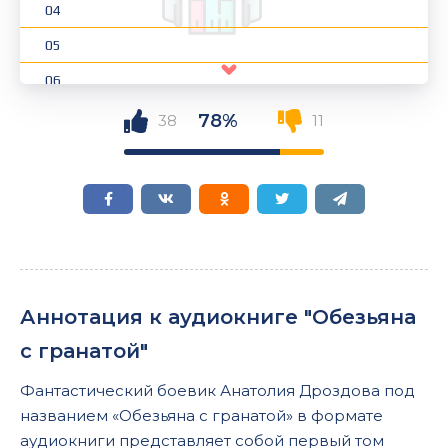
04
05
06
07
78%
38
11
08
09
10
11
12
Аннотация к аудиокниге "Обезьяна
13
с гранатой"
14
Фантастический боевик Анатолия Дроздова под
15
названием «Обезьяна с гранатой» в формате
16
аудиокниги представляет собой первый том