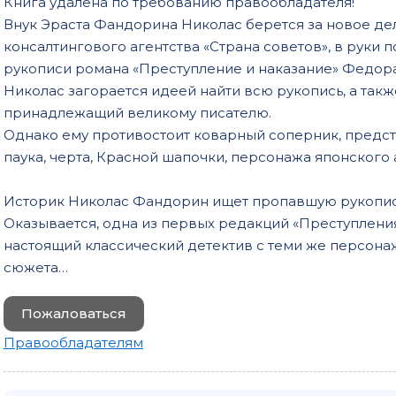
Книга удалена по требованию правообладателя!
Внук Эраста Фандорина Николас берется за новое дело
консалтингового агентства «Страна советов», в руки 
рукописи романа «Преступление и наказание» Федора
Николас загорается идеей найти всю рукопись, а так
принадлежащий великому писателю.
Однако ему противостоит коварный соперник, предст
паука, черта, Красной шапочки, персонажа японского а
Историк Николас Фандорин ищет пропавшую рукопись
Оказывается, одна из первых редакций «Преступления
настоящий классический детектив с теми же персона
сюжета…
Пожаловаться
Правообладателям