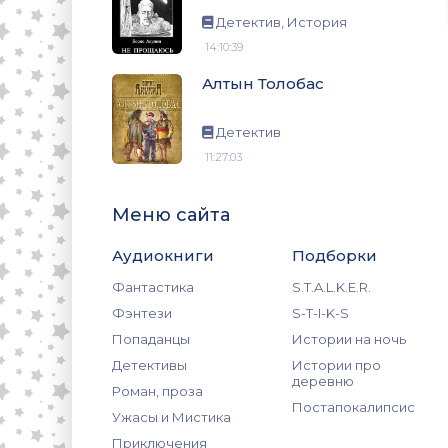
Детектив, История
14:10:39
Алтын Толобас
Детектив
11:27:03
Меню сайта
Аудиокниги
Подборки
Фантастика
S.T.A.L.K.E.R.
Фэнтези
S-T-I-K-S
Попаданцы
Истории на ночь
Детективы
Истории про
деревню
Роман, проза
Постапокалипсис
Ужасы и Мистика
Приключения