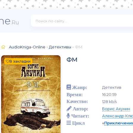
ne
.Ru
AudioKniga-Online
»
Детективы
» ФМ
ФМ
В закладки
Жанр:
Детектив
Время:
16:20:59
Качество:
128 kb/s
Автор:
Борис Акунин
Читает:
Александр Кл
Цикл
«
Приключения