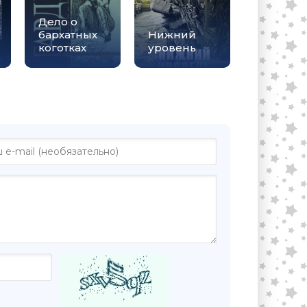
Дело о
бархатных
Нижний
коготках
уровень