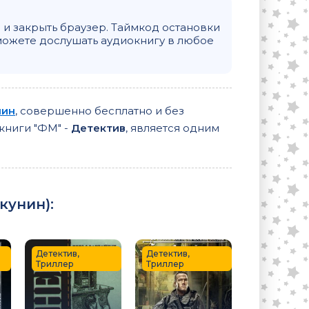
и закрыть браузер. Таймкод остановки
можете дослушать аудиокнигу в любое
нин
, совершенно бесплатно и без
 книги "ФМ" -
Детектив
, является одним
Акунин
):
Детектив,
Детектив,
Триллер
Триллер