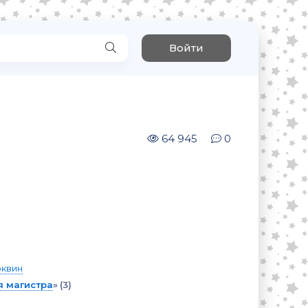
Войти
64 945
0
юквин
 магистра
»
(3)