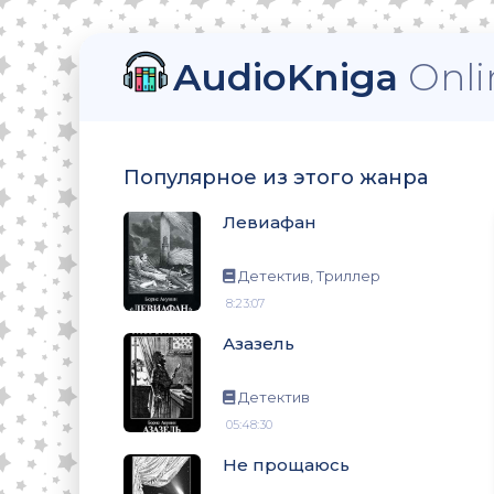
AudioKniga
Onli
Популярное из этого жанра
Левиафан
Детектив, Триллер
8:23:07
Азазель
Детектив
05:48:30
Не прощаюсь