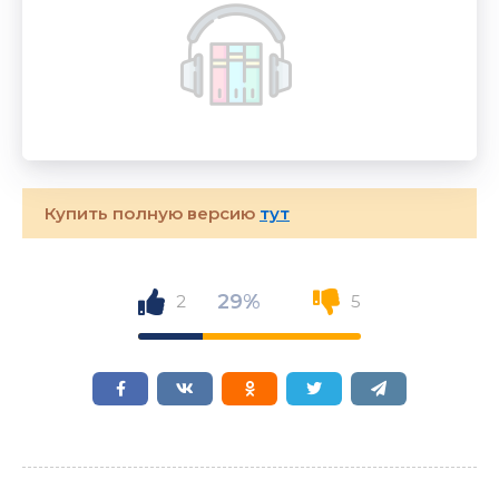
Купить полную версию
тут
29%
2
5