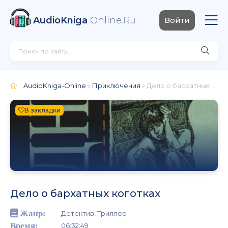
AudioKniga
Online
.Ru
Войти
AudioKniga-Online
»
Приключения
» Дело о бархатных коготках
В закладки
Дело о бархатных коготках
Жанр:
Детектив, Триллер
Время:
06:32:49