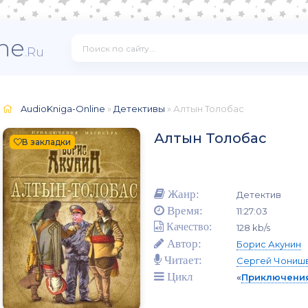
ne
.Ru
AudioKniga-Online
»
Детективы
» Алтын Толобас
Алтын Толобас
В закладки
Жанр:
Детектив
Время:
11:27:03
Качество:
128 kb/s
Автор:
Борис Акунин
Читает:
Сергей Чониш
Цикл
«
Приключения