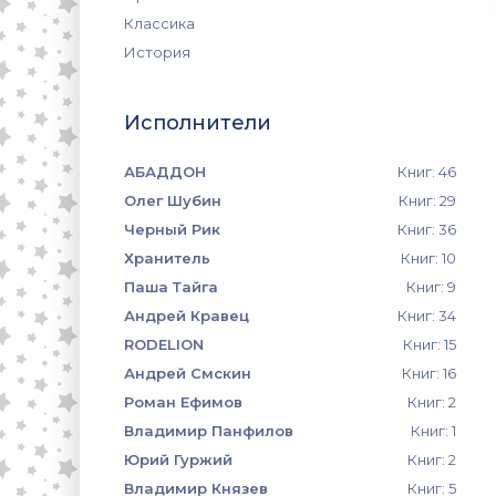
Классика
История
Исполнители
АБАДДОН
Книг: 46
Олег Шубин
Книг: 29
Черный Рик
Книг: 36
Хранитель
Книг: 10
Паша Тайга
Книг: 9
Андрей Кравец
Книг: 34
RODELION
Книг: 15
Андрей Смскин
Книг: 16
Роман Ефимов
Книг: 2
Владимир Панфилов
Книг: 1
Юрий Гуржий
Книг: 2
Владимир Князев
Книг: 5