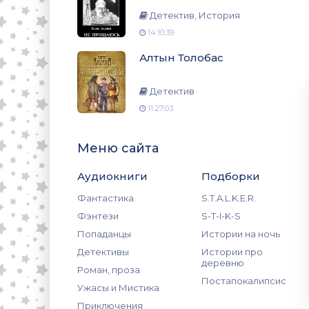
Детектив, История
14:10:39
Алтын Толобас
Детектив
11:27:03
Меню сайта
Аудиокниги
Подборки
Фантастика
S.T.A.L.K.E.R.
Фэнтези
S-T-I-K-S
Попаданцы
Истории на ночь
Детективы
Истории про
деревню
Роман, проза
Постапокалипсис
Ужасы и Мистика
Приключения