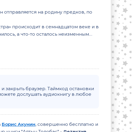
 отправляется на родину предков, по
ра» происходит в семнадцатом веке и в
нилось, а что-то осталось неизменным…
и закрыть браузер. Таймкод остановки
можете дослушать аудиокнигу в любое
а
Борис Акунин
, совершенно бесплатно и
нр книги "Алтын Толобас" -
Детектив
,