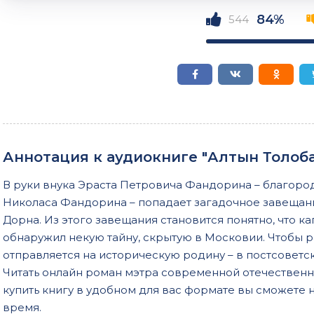
0007
84%
544
0008
0009
0010
0011
0012
Аннотация к аудиокниге "Алтын Толоба
0013
В руки внука Эраста Петровича Фандорина – благоро
0014
Николаса Фандорина – попадает загадочное завещан
0015
Дорна. Из этого завещания становится понятно, что ка
обнаружил некую тайну, скрытую в Московии. Чтобы 
0016
отправляется на историческую родину – в постсоветс
0017
Читать онлайн роман мэтра современной отечественн
0018
купить книгу в удобном для вас формате вы сможете 
время.
0019