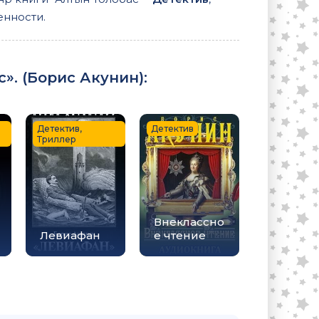
енности.
». (
Борис Акунин
):
Детектив,
Детектив
Триллер
Внеклассно
Левиафан
е чтение