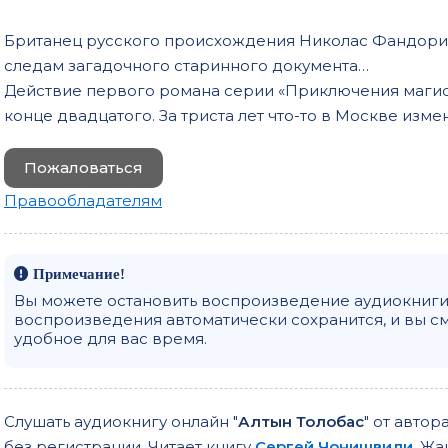
0020
Британец русского происхождения Николас Фандорин
следам загадочного старинного документа…
0021
Действие первого романа серии «Приключения магист
0022
конце двадцатого. За триста лет что-то в Москве изме
0023
Пожаловаться
0024
Правообладателям
0025
0026
0027
Примечание!
Вы можете остановить воспроизведение аудиокниги 
0028
воспроизведения автоматически сохранится, и вы с
удобное для вас время.
0029
0030
0031
Слушать аудиокнигу онлайн "
Алтын Толобас
" от автор
без регистрации. Читает книгу
Сергей Чонишвили
. Жа