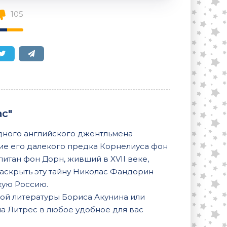
105
с"
дного английского джентльмена
ие его далекого предка Корнелиуса фон
питан фон Дорн, живший в XVII веке,
раскрыть эту тайну Николас Фандорин
кую Россию.
ой литературы Бориса Акунина или
на Литрес в любое удобное для вас