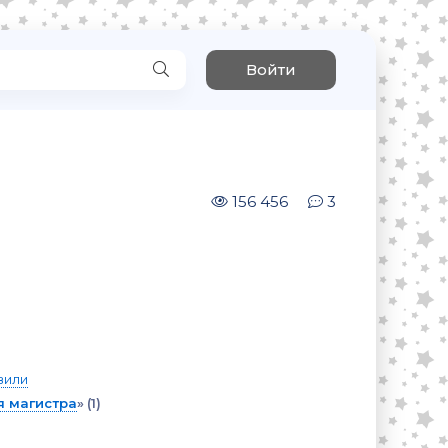
Войти
156 456
3
вили
 магистра
»
(1)