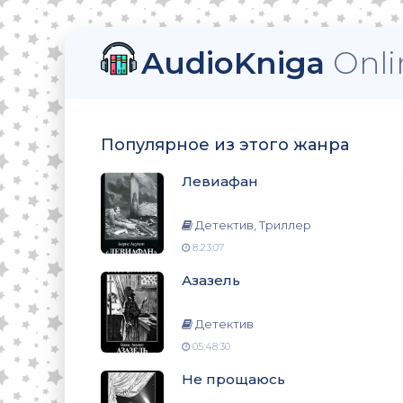
AudioKniga
Onli
Популярное из этого жанра
Левиафан
Детектив, Триллер
8:23:07
Азазель
Детектив
05:48:30
Не прощаюсь