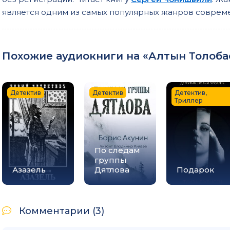
0032
является одним из самых популярных жанров соврем
0033
0034
Похожие аудиокниги на «Алтын Толобас
0035
0036
0037
Детектив
Детектив
Детектив,
Триллер
0038
0039
0040
По следам
группы
0041
Азазель
Дятлова
Подарок
Комментарии (3)