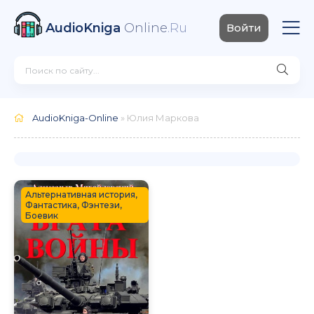
AudioKniga
Online
.Ru
Войти
AudioKniga-Online
» Юлия Маркова
Альтернативная история,
Фантастика, Фэнтези,
Боевик