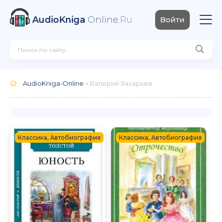
AudioKniga
Online
.Ru
Войти
AudioKniga-Online
» Валерий Захарьев
Классика, Автобиография
Классика, Автобиография