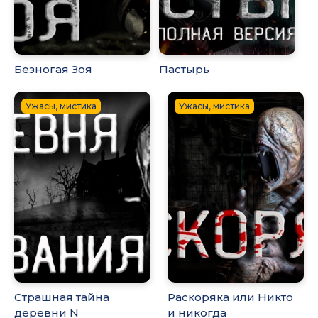
Безногая Зоя
Пастырь
Ужасы, мистика
Ужасы, мистика
Страшная тайна
Раскоряка или Никто
деревни N
и никогда