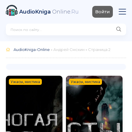
AudioKniga
Online
.Ru
Войти
AudioKniga-Online
» Андрей Смскин » Страница 2
Ужасы, мистика
Ужасы, мистика