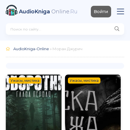
AudioKniga
Online
.Ru
Войти
AudioKniga-Online
» Моран Джурич
Ужасы, мистика
Ужасы, мистика