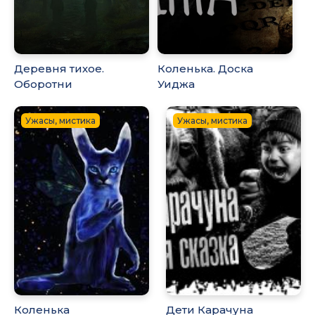
Деревня тихое.
Коленька. Доска
Оборотни
Уиджа
Ужасы, мистика
Ужасы, мистика
Коленька
Дети Карачуна