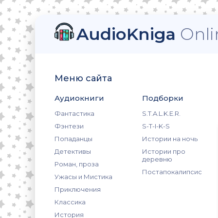
AudioKniga
Onli
Меню сайта
Аудиокниги
Подборки
Фантастика
S.T.A.L.K.E.R.
Фэнтези
S-T-I-K-S
Попаданцы
Истории на ночь
Детективы
Истории про
деревню
Роман, проза
Постапокалипсис
Ужасы и Мистика
Приключения
Классика
История