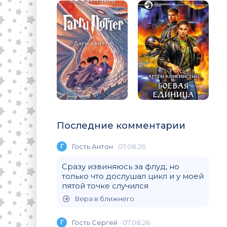
Последние комментарии
Г
Гость Антон
07.08.26
Сразу извиняюсь за флуд, но
только что дослушал цикл и у моей
пятой точке случился
Вера в ближнего
Г
Гость Сергей
07.08.26