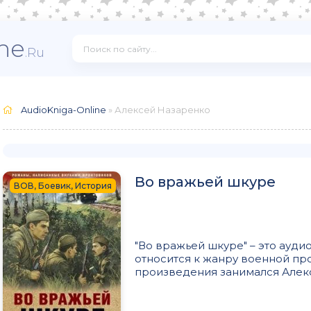
ne
.Ru
AudioKniga-Online
» Алексей Назаренко
Во вражьей шкуре
ВОВ, Боевик, История
"Во вражьей шкуре" – это ауди
относится к жанру военной про
произведения занимался Алекс