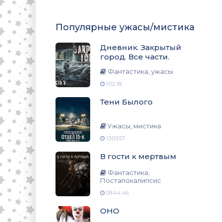
Популярные ужасы/мистика
Дневник. Закрытый
город. Все части.
Фантастика, ужасы
1:02:18
Тени Былого
Ужасы, мистика
13:03:57
В гости к мертвым
Фантастика,
Постапокалипсис
09:44:46
ОНО