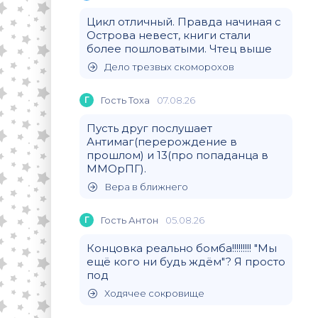
Цикл отличный. Правда начиная с
Острова невест, книги стали
более пошловатыми. Чтец выше
Дело трезвых скоморохов
Г
Гость Тоха
07.08.26
Пусть друг послушает
Антимаг(перерождение в
прошлом) и 13(про попаданца в
ММОрПГ).
Вера в ближнего
Г
Гость Антон
05.08.26
Концовка реально бомба!!!!!!!!! "Мы
ещё кого ни будь ждём"? Я просто
под
Ходячее сокровище