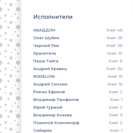
Исполнители
АБАДДОН
Книг: 46
Олег Шубин
Книг: 29
Черный Рик
Книг: 36
Хранитель
Книг: 10
Паша Тайга
Книг: 9
Андрей Кравец
Книг: 34
RODELION
Книг: 15
Андрей Смскин
Книг: 16
Роман Ефимов
Книг: 2
Владимир Панфилов
Книг: 1
Юрий Гуржий
Книг: 2
Владимир Князев
Книг: 5
Пожилой Ксеноморф
Книг: 2
Сибиряк
Книг: 1