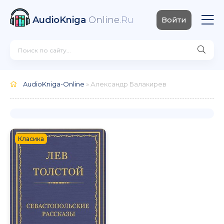
AudioKniga
Online
.Ru
Войти
AudioKniga-Online
» Александр Балакирев
Класика