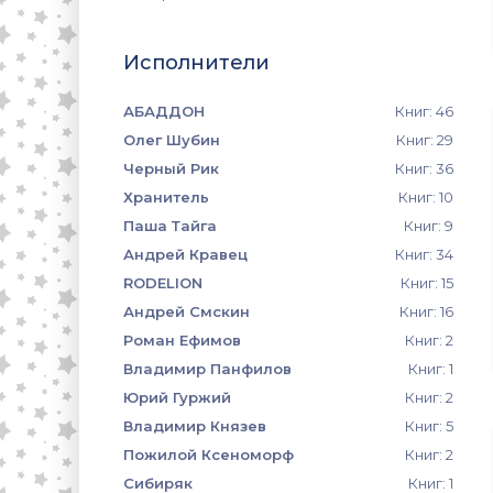
Исполнители
АБАДДОН
Книг: 46
Олег Шубин
Книг: 29
Черный Рик
Книг: 36
Хранитель
Книг: 10
Паша Тайга
Книг: 9
Андрей Кравец
Книг: 34
RODELION
Книг: 15
Андрей Смскин
Книг: 16
Роман Ефимов
Книг: 2
Владимир Панфилов
Книг: 1
Юрий Гуржий
Книг: 2
Владимир Князев
Книг: 5
Пожилой Ксеноморф
Книг: 2
Сибиряк
Книг: 1