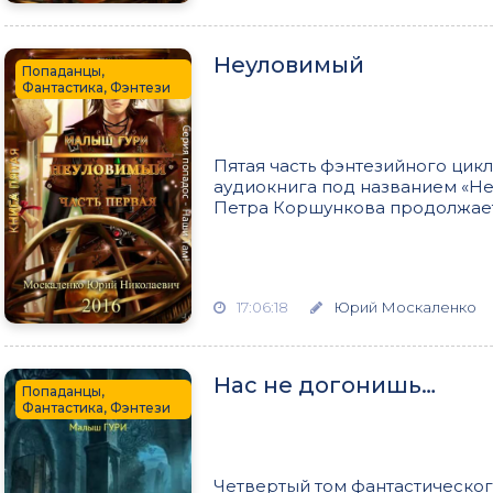
Неуловимый
Попаданцы,
Фантастика, Фэнтези
Пятая часть фэнтезийного цик
аудиокнига под названием «Н
Петра Коршункова продолжает 
17:06:18
Юрий Москаленко
Нас не догонишь…
Попаданцы,
Фантастика, Фэнтези
Четвертый том фантастическо