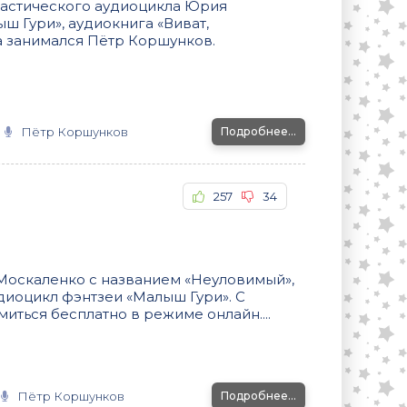
тастического аудиоцикла Юрия
ш Гури», аудиокнига «Виват,
а занимался Пётр Коршунков.
Пётр Коршунков
Подробнее...
257
34
Москаленко с названием «Неуловимый»,
диоцикл фэнтзеи «Малыш Гури». С
ться бесплатно в режиме онлайн....
Пётр Коршунков
Подробнее...