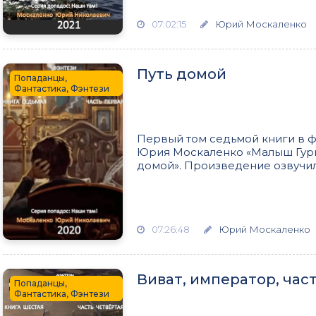
07:02:15
Юрий Москаленко
Путь домой
Попаданцы,
Фантастика, Фэнтези
Первый том седьмой книги в 
Юрия Москаленко «Малыш Гури
домой». Произведение озвучил 
07:26:48
Юрий Москаленко
Виват, император, част
Попаданцы,
Фантастика, Фэнтези