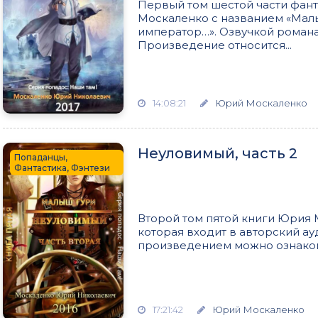
Первый том шестой части фан
Москаленко с названием «Малы
император…». Озвучкой роман
Произведение относится...
14:08:21
Юрий Москаленко
Неуловимый, часть 2
Попаданцы,
Фантастика, Фэнтези
Второй том пятой книги Юрия 
которая входит в авторский ау
произведением можно ознакоми
17:21:42
Юрий Москаленко