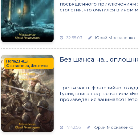
посвященного приключениям з
столетия, что очутился в ином 
32:55:03
Юрий Москаленко
Без шанса на… оплошн
Попаданцы,
Фантастика, Фэнтези
Третья часть фэнтезийного а
Гури», книга под названием «Б
произведения занимался Пётр 
17:42:56
Юрий Москаленко