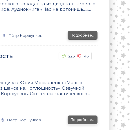
релого попаданца из двадцать первого
мире. Аудиокнига «Нас не догонишь…»...
Пётр Коршунков
Подробнее...
ость
225
45
удиоцикла Юрия Москаленко «Малыш
ез шанса на… оплошность». Озвучкой
Коршунков. Сюжет фантастического...
Пётр Коршунков
Подробнее...