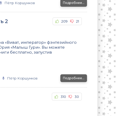
Пётр Коршунков
Подробнее...
ь 2
209
21
на «Виват, император» фэнтезийного
Юрия «Малыш Гури». Вы можете
иги бесплатно, запустив
Пётр Коршунков
Подробнее...
310
30