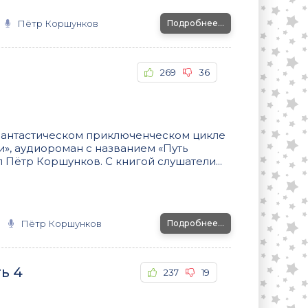
Пётр Коршунков
Подробнее...
269
36
фантастическом приключенческом цикле
», аудиороман с названием «Путь
Пётр Коршунков. С книгой слушатели...
Пётр Коршунков
Подробнее...
ь 4
237
19