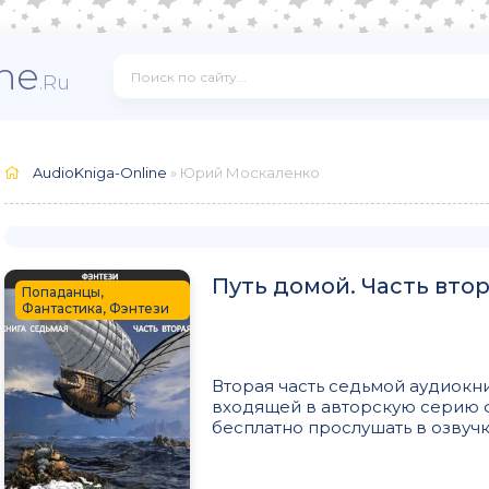
ne
.Ru
AudioKniga-Online
» Юрий Москаленко
Путь домой. Часть вто
Попаданцы,
Фантастика, Фэнтези
Вторая часть седьмой аудиокн
входящей в авторскую серию 
бесплатно прослушать в озвучке