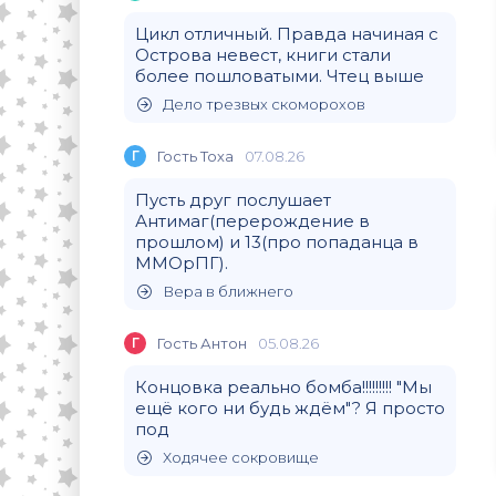
Цикл отличный. Правда начиная с
Острова невест, книги стали
более пошловатыми. Чтец выше
Дело трезвых скоморохов
Г
Гость Тоха
07.08.26
Пусть друг послушает
Антимаг(перерождение в
прошлом) и 13(про попаданца в
ММОрПГ).
Вера в ближнего
Г
Гость Антон
05.08.26
Концовка реально бомба!!!!!!!!! "Мы
ещё кого ни будь ждём"? Я просто
под
Ходячее сокровище