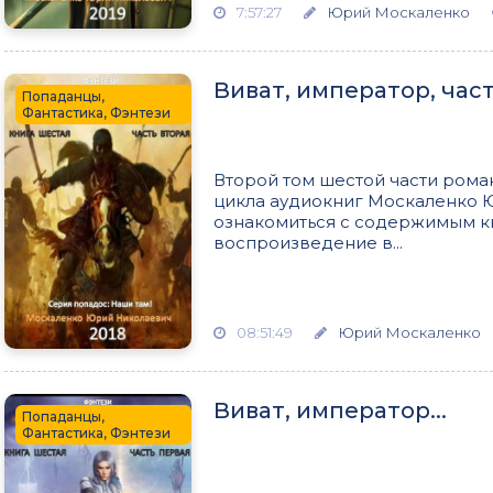
7:57:27
Юрий Москаленко
Виват, император, част
Попаданцы,
Фантастика, Фэнтези
Второй том шестой части рома
цикла аудиокниг Москаленко 
ознакомиться с содержимым кн
воспроизведение в...
08:51:49
Юрий Москаленко
Виват, император...
Попаданцы,
Фантастика, Фэнтези