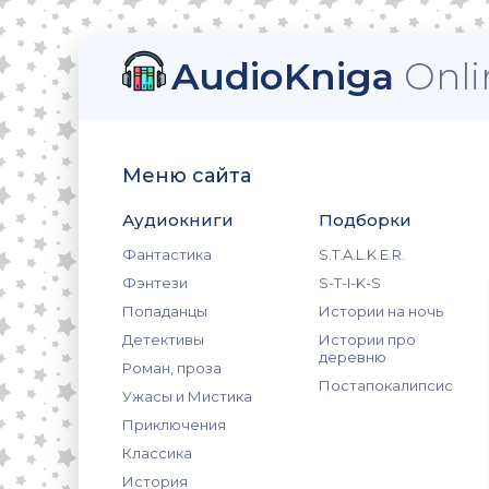
AudioKniga
Onli
Меню сайта
Аудиокниги
Подборки
Фантастика
S.T.A.L.K.E.R.
Фэнтези
S-T-I-K-S
Попаданцы
Истории на ночь
Детективы
Истории про
деревню
Роман, проза
Постапокалипсис
Ужасы и Мистика
Приключения
Классика
История