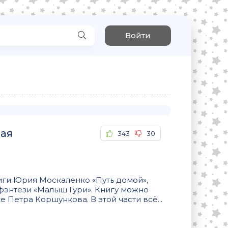
Войти
рая
343
30
иги Юрия Москаленко «Путь домой»,
фэнтези «Малыш Гури». Книгу можно
 Петра Коршункова. В этой части всё...