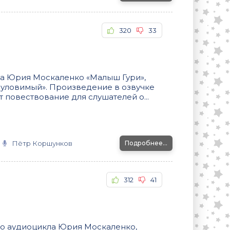
320
33
ла Юрия Москаленко «Малыш Гури»,
еуловимый». Произведение в озвучке
повествование для слушателей о...
Пётр Коршунков
Подробнее...
312
41
го аудиоцикла Юрия Москаленко,