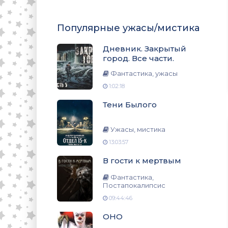
Популярные ужасы/мистика
Дневник. Закрытый
город. Все части.
Фантастика, ужасы
1:02:18
Тени Былого
Ужасы, мистика
13:03:57
В гости к мертвым
Фантастика,
Постапокалипсис
09:44:46
ОНО