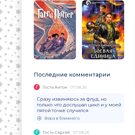
Последние комментарии
Г
Гость Антон
07.08.26
Сразу извиняюсь за флуд, но
только что дослушал цикл и у моей
пятой точке случился
Вера в ближнего
Г
Гость Сергей
07.08.26