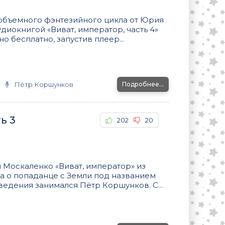
 объемного фэнтезийного цикла от Юрия
диокнигой «Виват, император, часть 4»
 бесплатно, запустив плеер...
Пётр Коршунков
Подробнее...
ь 3
202
20
 Москаленко «Виват, император» из
а о попаданце с Земли под названием
едения занимался Пётр Коршунков. С...