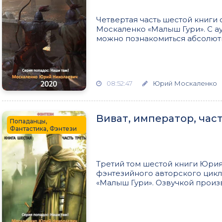
Четвертая часть шестой книги
Москаленко «Малыш Гури». С ау
можно познакомиться абсолютно
08:52:47
Юрий Москаленко
Виват, император, част
Попаданцы,
Фантастика, Фэнтези
Третий том шестой книги Юрия
фэнтезийного авторского цикл
«Малыш Гури». Озвучкой произв