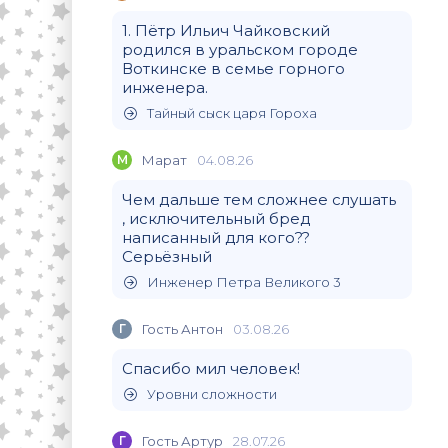
1. Пётр Ильич Чайковский
родился в уральском городе
Воткинске в семье горного
инженера.
Тайный сыск царя Гороха
М
Марат
04.08.26
Чем дальше тем сложнее слушать
, исключительный бред
написанный для кого??
Серьёзный
Инженер Петра Великого 3
Г
Гость Антон
03.08.26
Спасибо мил человек!
Уровни сложности
Г
Гость Артур
28.07.26