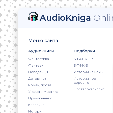
AudioKniga
Onli
Меню сайта
Аудиокниги
Подборки
Фантастика
S.T.A.L.K.E.R.
Фэнтези
S-T-I-K-S
Попаданцы
Истории на ночь
Детективы
Истории про
деревню
Роман, проза
Постапокалипсис
Ужасы и Мистика
Приключения
Классика
История