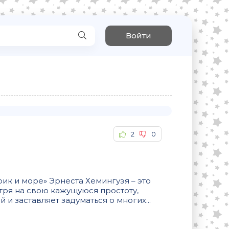
Войти
2
0
ик и море» Эрнеста Хемингуэя – это
тря на свою кажущуюся простоту,
и заставляет задуматься о многих...