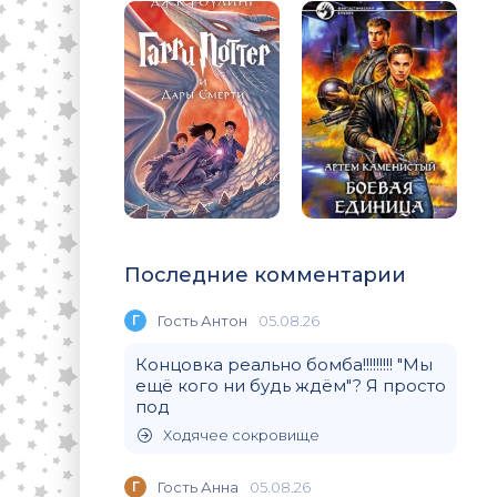
Последние комментарии
Г
Гость Антон
05.08.26
Концовка реально бомба!!!!!!!!! "Мы
ещё кого ни будь ждём"? Я просто
под
Ходячее сокровище
Г
Гость Анна
05.08.26