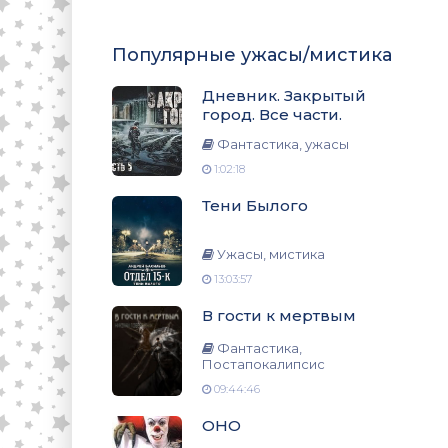
Популярные ужасы/мистика
Дневник. Закрытый
город. Все части.
Фантастика, ужасы
1:02:18
Тени Былого
Ужасы, мистика
13:03:57
В гости к мертвым
Фантастика,
Постапокалипсис
09:44:46
ОНО