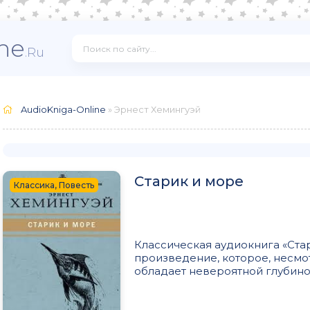
ne
.Ru
AudioKniga-Online
» Эрнест Хемингуэй
Старик и море
Классика, Повесть
Классическая аудиокнига «Стар
произведение, которое, несмо
обладает невероятной глубиной 