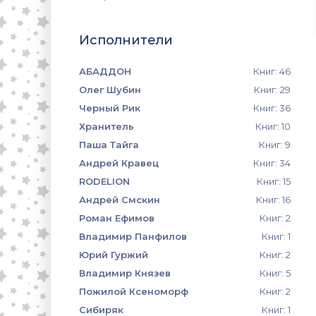
Исполнители
АБАДДОН
Книг: 46
Олег Шубин
Книг: 29
Черный Рик
Книг: 36
Хранитель
Книг: 10
Паша Тайга
Книг: 9
Андрей Кравец
Книг: 34
RODELION
Книг: 15
Андрей Смскин
Книг: 16
Роман Ефимов
Книг: 2
Владимир Панфилов
Книг: 1
Юрий Гуржий
Книг: 2
Владимир Князев
Книг: 5
Пожилой Ксеноморф
Книг: 2
Сибиряк
Книг: 1