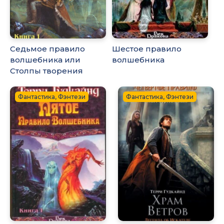
Седьмое правило
Шестое правило
волшебника или
волшебника
Столпы творения
Фантастика, Фэнтези
Фантастика, Фэнтези