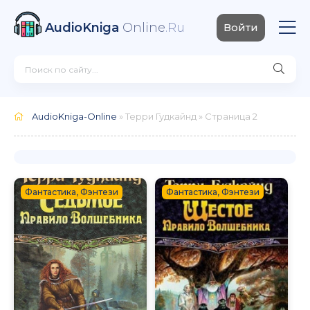
AudioKniga
Online
.Ru
Войти
AudioKniga-Online
» Терри Гудкайнд » Страница 2
Фантастика, Фэнтези
Фантастика, Фэнтези