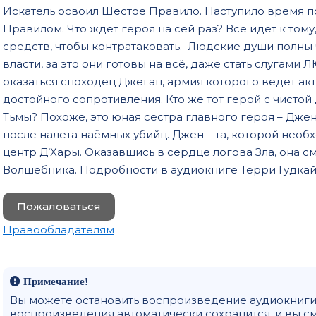
Искатель освоил Шестое Правило. Наступило время 
Правилом. Что ждёт героя на сей раз? Всё идет к тому
средств, чтобы контратаковать. Людские души полны 
власти, за это они готовы на всё, даже стать слуга
оказаться сноходец Джеган, армия которого ведет ак
достойного сопротивления. Кто же тот герой с чистой
Тьмы? Похоже, это юная сестра главного героя – Джен
после налета наёмных убийц. Джен – та, которой необ
центр Д’Хары. Оказавшись в сердце логова Зла, она 
Волшебника. Подробности в аудиокниге Терри Гудкай
Пожаловаться
Правообладателям
Примечание!
Вы можете остановить воспроизведение аудиокниги 
воспроизведения автоматически сохранится, и вы с