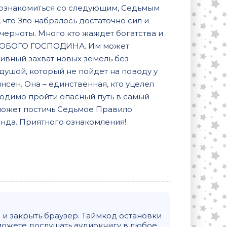
познакомиться со следующим, Седьмым
, что Зло набралось достаточно сил и
черноты. Много кто жаждет богатства и
ми ЛЮБОГО ГОСПОДИНА. Им может
тивный захват новых земель без
 душой, который не пойдет на поводу у
нсен. Она – единственная, кто уцелел
ходимо пройти опасный путь в самый
сможет постичь Седьмое Правило
нда. Приятного ознакомления!
и закрыть браузер. Таймкод остановки
можете дослушать аудиокнигу в любое