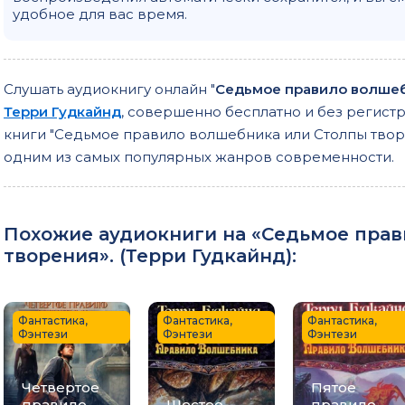
удобное для вас время.
Слушать аудиокнигу онлайн "
Седьмое правило волшеб
Терри Гудкайнд
, совершенно бесплатно и без регистр
книги "Седьмое правило волшебника или Столпы твор
одним из самых популярных жанров современности.
Похожие аудиокниги на «Седьмое пра
творения». (
Терри Гудкайнд
):
Фантастика,
Фантастика,
Фантастика,
Фэнтези
Фэнтези
Фэнтези
Четвертое
Пятое
правило
Шестое
правило