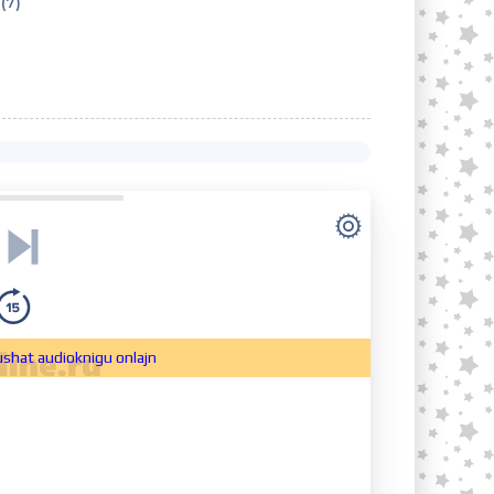
(7)
lushat audioknigu onlajn