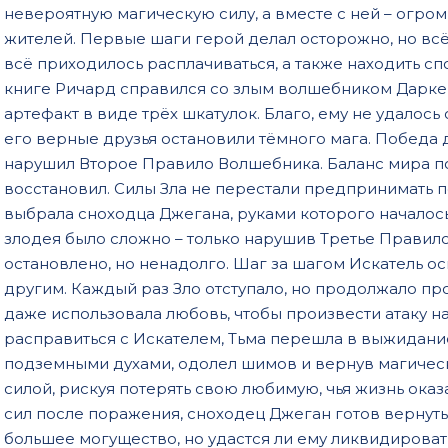
невероятную магическую силу, а вместе с ней – огром
жителей. Первые шаги герой делал осторожно, но всё
всё приходилось расплачиваться, а также находить с
книге Ричард справился со злым волшебником Дарке
артефакт в виде трёх шкатулок. Благо, ему не удалось
его верные друзья остановили тёмного мага. Победа 
нарушил Второе Правило Волшебника. Баланс мира по
восстановил. Силы Зла не перестали предпринимать п
выбрала сноходца Джегана, руками которого начало
злодея было сложно – только нарушив Третье Правил
остановлено, но ненадолго. Шаг за шагом Искатель ос
другим. Каждый раз Зло отступало, но продолжало про
даже использовала любовь, чтобы произвести атаку н
расправиться с Искателем, Тьма перешла в выжидани
подземными духами, одолел шимов и вернув магическ
силой, рискуя потерять свою любимую, чья жизнь оказ
сил после поражения, сноходец Джеган готов вернуть
большее могущество, но удастся ли ему ликвидирова