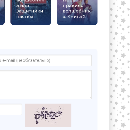
а или
правило
Защитники
волшебник
паствы
а. Книга 2