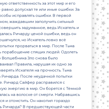
ную ответственность за этот мир и его
 равно допускал те или иные ошибки. За
пособы исправлять ошибки. В первой
ном, жаждавшим заполучить сильный
 совершить задуманное, ведь Искатель и
далась Ричарду ценой ошибки, ведь он
шатнулся, но Искатель ловко всё
опытки прорваться в мир. После Тьма
сь порабощение спящих людей. Одолеть
о Волшебника Зло снова было
ваивал Правила, нарушая их одно за
верять Искателя на прочность. Тьма
а Ричарда. После неудачной попытки
е. Ричард Сайфер расправился с
ую энергию в мир. Он борется с Тёмной
алась на волоске от смерти. Набравшись
ся и отомстить. Он накопил гораздо
ть Ричарда? В предшествующей части