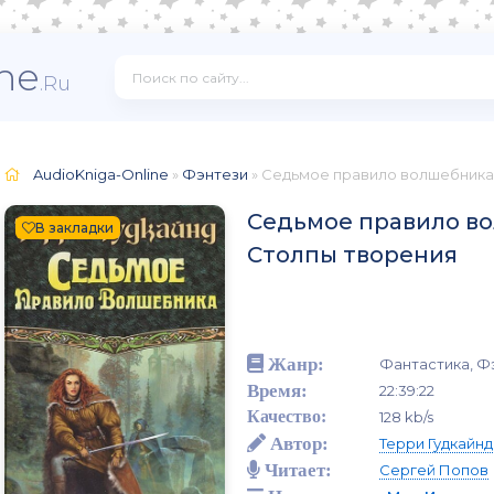
ne
.Ru
AudioKniga-Online
»
Фэнтези
» Седьмое правило волшебника
Седьмое правило в
В закладки
Столпы творения
Жанр:
Фантастика, Ф
Время:
22:39:22
Качество:
128 kb/s
Автор:
Терри Гудкайнд
Читает:
Сергей Попов