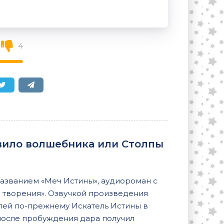
4
вило волшебника или Столпы
названием «Меч Истины», аудиороман с
 творения». Озвучкой произведения
лей по-прежнему Искатель Истины в
после пробуждения дара получил