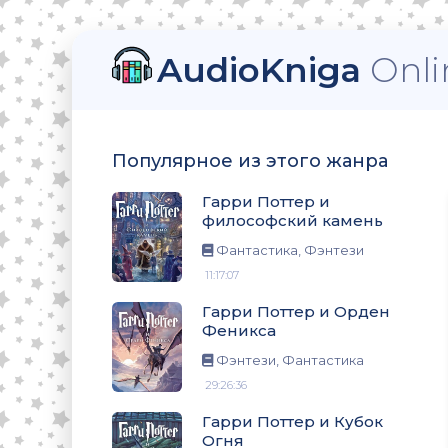
AudioKniga
Onli
ский камень
Популярное из этого жанра
еникса
Гарри Поттер и
философский камень
Фантастика, Фэнтези
11:17:07
ня
Гарри Поттер и Орден
Феникса
Фэнтези, Фантастика
29:26:36
омната
Гарри Поттер и Кубок
Огня