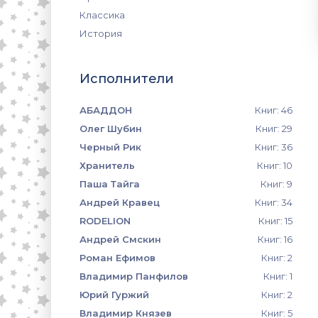
Классика
История
Исполнители
АБАДДОН
Книг: 46
Олег Шубин
Книг: 29
Черный Рик
Книг: 36
Хранитель
Книг: 10
Паша Тайга
Книг: 9
Андрей Кравец
Книг: 34
RODELION
Книг: 15
Андрей Смскин
Книг: 16
Роман Ефимов
Книг: 2
Владимир Панфилов
Книг: 1
Юрий Гуржий
Книг: 2
Владимир Князев
Книг: 5