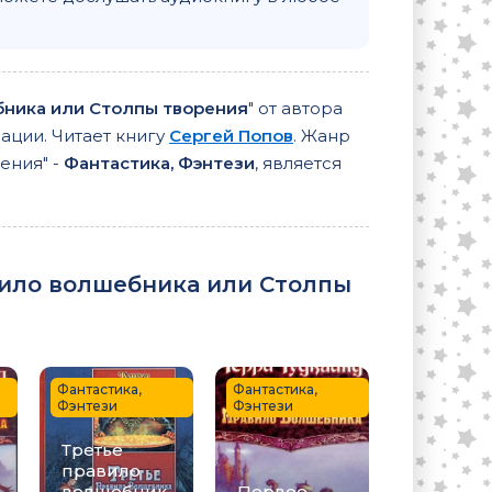
ника или Столпы творения
" от автора
ации. Читает книгу
Сергей Попов
. Жанр
ения" -
Фантастика, Фэнтези
, является
вило волшебника или Столпы
Фантастика,
Фантастика,
Фэнтези
Фэнтези
Третье
правило
волшебник
Первое