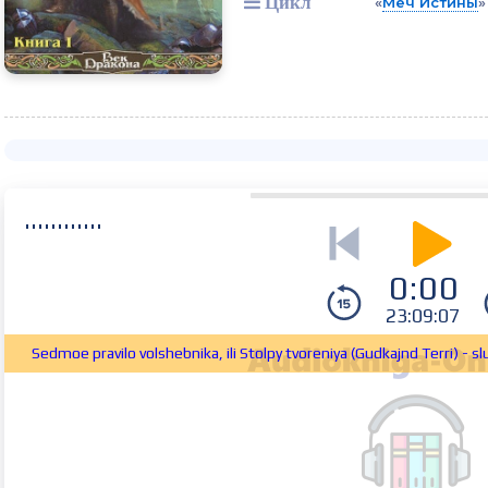
Цикл
«
Меч Истины
»
0:00
23:09:07
Sedmoe pravilo volshebnika, ili Stolpy tvoreniya (Gudkajnd Terri) - s