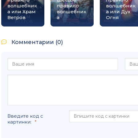
волшебник
правило
волшебник
а или Храм
волшебник
а или Дух
Ветров
а
Огня
Комментарии (0)
Введите код с
картинки: