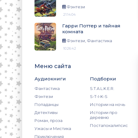
Фэнтези
21:14:04
Гарри Поттер и тайная
комната
Фэнтези, Фантастика
10:26:42
Меню сайта
Аудиокниги
Подборки
Фантастика
S.T.A.L.K.E.R.
Фэнтези
S-T-I-K-S
Попаданцы
Истории на ночь
Детективы
Истории про
деревню
Роман, проза
Постапокалипсис
Ужасы и Мистика
Приключения