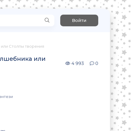
Войти
 или Столпы творения
олшебника или
4 993
0
энтези