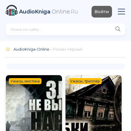
AudioKniga
Online
.Ru
Войти
AudioKniga-Online
» Роман Чёрный
Ужасы, мистика
Ужасы, триллер