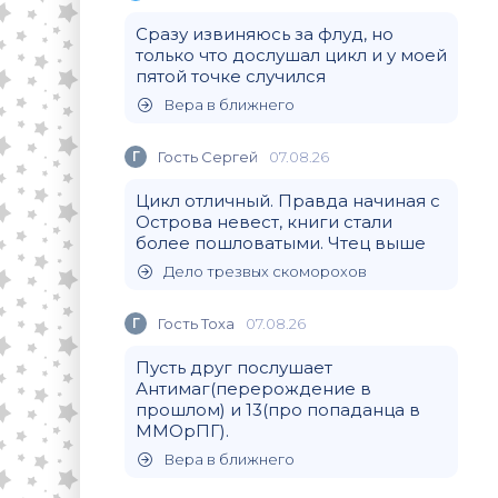
Сразу извиняюсь за флуд, но
только что дослушал цикл и у моей
пятой точке случился
Вера в ближнего
Г
Гость Сергей
07.08.26
Цикл отличный. Правда начиная с
Острова невест, книги стали
более пошловатыми. Чтец выше
Дело трезвых скоморохов
Г
Гость Тоха
07.08.26
Пусть друг послушает
Антимаг(перерождение в
прошлом) и 13(про попаданца в
ММОрПГ).
Вера в ближнего