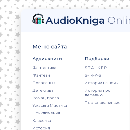
AudioKniga
Onli
Меню сайта
Аудиокниги
Подборки
Фантастика
S.T.A.L.K.E.R.
Фэнтези
S-T-I-K-S
Попаданцы
Истории на ночь
Детективы
Истории про
деревню
Роман, проза
Постапокалипсис
Ужасы и Мистика
Приключения
Классика
История