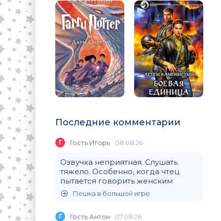
Последние комментарии
Г
Гость Игорь
08.08.26
Озвучка неприятная. Слушать
тяжело. Особенно, когда чтец
пытается говорить женским
Пешка в большой игре
Г
Гость Антон
07.08.26