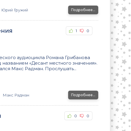
Юрий Гружий
Подробнее...
ения
1
0
ческого аудиоцикла Романа Грибанова
д названием «Десант местного значения».
лся Макс Радман. Прослушать...
Макс Радман
Подробнее...
я
0
0