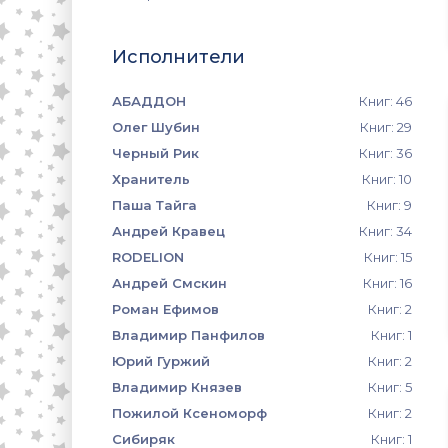
Исполнители
АБАДДОН
Книг: 46
Олег Шубин
Книг: 29
Черный Рик
Книг: 36
Хранитель
Книг: 10
Паша Тайга
Книг: 9
Андрей Кравец
Книг: 34
RODELION
Книг: 15
Андрей Смскин
Книг: 16
Роман Ефимов
Книг: 2
Владимир Панфилов
Книг: 1
Юрий Гуржий
Книг: 2
Владимир Князев
Книг: 5
Пожилой Ксеноморф
Книг: 2
Сибиряк
Книг: 1