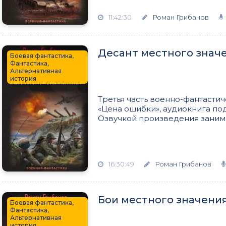
11:42:30
Роман Грибанов
Десант местного знач
Боевая фантастика,
Фантастика,
Альтернативная
история
Третья часть военно-фантасти
«Цена ошибки», аудиокнига по
Озвучкой произведения занима
16:30:49
Роман Грибанов
Бои местного значени
Боевая фантастика,
Фантастика,
Альтернативная
история