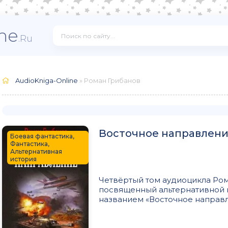
ne
.Ru
AudioKniga-Online
» Роман Грибанов
Восточное направлен
Боевая фантастика,
Фантастика,
Альтернативная
история
Четвёртый том аудиоцикла Ром
посвященный альтернативной и
названием «Восточное направле