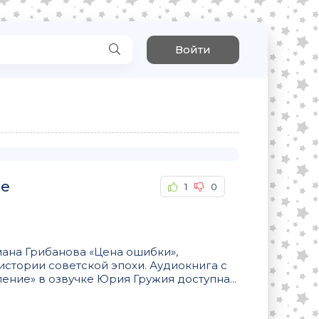
Войти
ие
1
0
ана Грибанова «Цена ошибки»,
стории советской эпохи. Аудиокнига с
ние» в озвучке Юрия Гружия доступна...