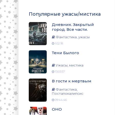
Популярные ужасы/мистика
Дневник. Закрытый
город. Все части.
Фантастика, ужасы
1:02:18
Тени Былого
Ужасы, мистика
13:03:57
В гости к мертвым
Фантастика,
Постапокалипсис
09:44:46
ОНО