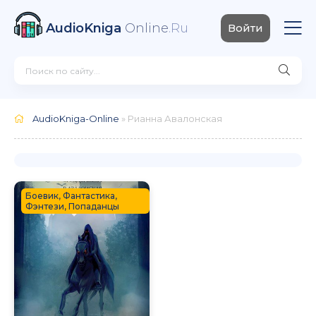
AudioKniga
Online
.Ru
Войти
AudioKniga-Online
» Рианна Авалонская
Боевик, Фантастика,
Фэнтези, Попаданцы