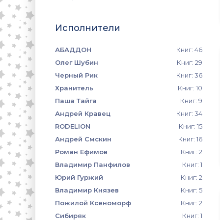
Исполнители
АБАДДОН
Книг: 46
Олег Шубин
Книг: 29
Черный Рик
Книг: 36
Хранитель
Книг: 10
Паша Тайга
Книг: 9
Андрей Кравец
Книг: 34
RODELION
Книг: 15
Андрей Смскин
Книг: 16
Роман Ефимов
Книг: 2
Владимир Панфилов
Книг: 1
Юрий Гуржий
Книг: 2
Владимир Князев
Книг: 5
Пожилой Ксеноморф
Книг: 2
Сибиряк
Книг: 1