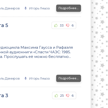
ль Дамиров
Игорь Гмыза
Подробнее...
га 5
33
6
аудиоцикла Максима Гаусса и Рафаэля
кой аудиокниги «Спасти ЧАЭС: 1985.
а. Прослушать её можно бесплатно...
ль Дамиров
Игорь Гмыза
Подробнее...
га 3
25
6