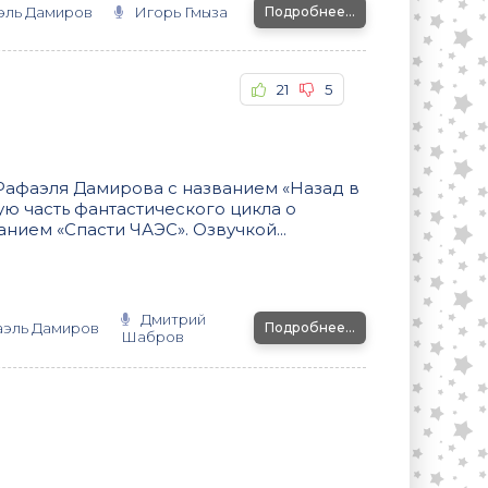
эль Дамиров
Игорь Гмыза
Подробнее...
21
5
Рафаэля Дамирова с названием «Назад в
ую часть фантастического цикла о
нием «Спасти ЧАЭС». Озвучкой...
Дмитрий
аэль Дамиров
Подробнее...
Шабров