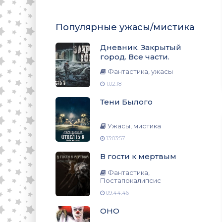
Популярные ужасы/мистика
Дневник. Закрытый
город. Все части.
Фантастика, ужасы
1:02:18
Тени Былого
Ужасы, мистика
13:03:57
В гости к мертвым
Фантастика,
Постапокалипсис
09:44:46
ОНО