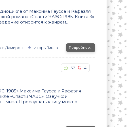
удиоцикла от Максима Гаусса и Рафаэля
кой романа «Спасти ЧАЭС: 1985. Книга 3»
едение относится к жанрам...
ль Дамиров
Игорь Гмыза
Подробнее...
37
4
С: 1985» Максима Гаусса и Рафаэля
кле «Спасти ЧАЭС». Озвучкой
ь Гмыза. Прослушать книгу можно