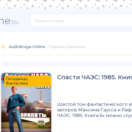
ne
.Ru
AudioKniga-Online
» Рафаэль Дамиров
Спасти ЧАЭС: 1985. Кни
Попаданцы,
Фантастика
Шестой том фантастического а
авторов Максима Гаусса и Раф
ЧАЭС: 1985. Книга 6» можно слу