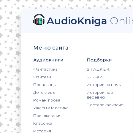
AudioKniga
Onli
Меню сайта
Аудиокниги
Подборки
Фантастика
S.T.A.L.K.E.R.
Фэнтези
S-T-I-K-S
Попаданцы
Истории на ночь
Детективы
Истории про
деревню
Роман, проза
Постапокалипсис
Ужасы и Мистика
Приключения
Классика
История