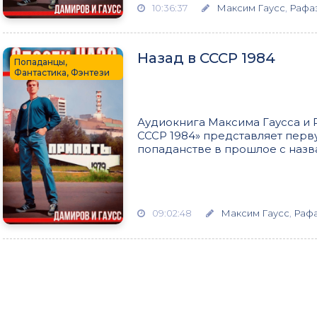
10:36:37
Максим Гаусс
,
Рафа
Назад в СССР 1984
Попаданцы,
Фантастика, Фэнтези
Аудиокнига Максима Гаусса и 
СССР 1984» представляет перв
попаданстве в прошлое с назва
09:02:48
Максим Гаусс
,
Раф