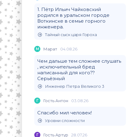
1. Пётр Ильич Чайковский
родился в уральском городе
Воткинске в семье горного
инженера.
Тайный сыск царя Гороха
М
Марат
04.08.26
Чем дальше тем сложнее слушать
, исключительный бред
написанный для кого??
Серьёзный
Инженер Петра Великого 3
Г
Гость Антон
03.08.26
Спасибо мил человек!
Уровни сложности
Г
Гость Артур
28.07.26