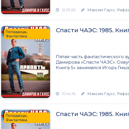
12:29:26
Максим Гаусс
,
Рафаэ
Спасти ЧАЭС: 1985. Кни
Попаданцы,
Фантастика
Пятая часть фантастического 
Дамирова «Спасти ЧАЭС». Озвуч
Книга 5» занимался Игорь Гмыз
10:44:16
Максим Гаусс
,
Рафаэ
Спасти ЧАЭС: 1985. Кни
Попаданцы,
Фантастика