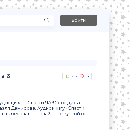
Войти
га 6
43
5
удиоцикла «Спасти ЧАЭС» от дуэта
аэля Дамирова. Аудиокнигу «Спасти
шать бесплатно онлайн с озвучкой от...