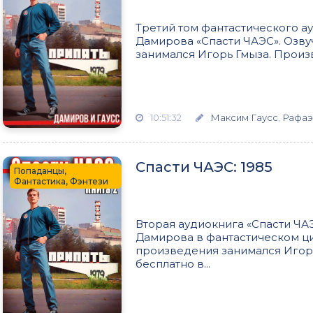
Третий том фантастического а
Дамирова «Спасти ЧАЭС». Озвуч
занимался Игорь Гмыза. Произв
10:51:32
Максим Гаусс
,
Рафаэ
Спасти ЧАЭС: 1985
Попаданцы,
Фантастика, Фэнтези
Вторая аудиокнига «Спасти ЧАЭ
Дамирова в фантастическом ци
произведения занимался Игор
бесплатно в...