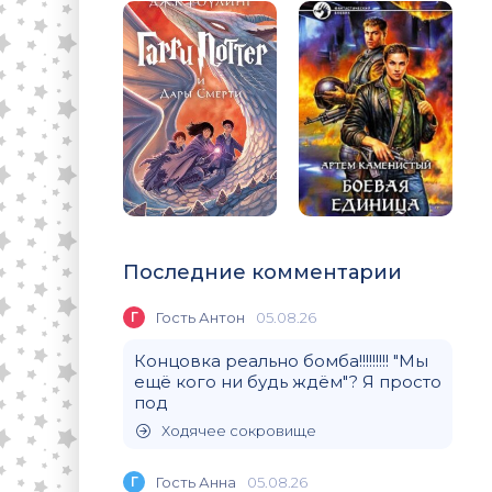
Последние комментарии
Г
Гость Антон
05.08.26
Концовка реально бомба!!!!!!!!! "Мы
ещё кого ни будь ждём"? Я просто
под
Ходячее сокровище
Г
Гость Анна
05.08.26