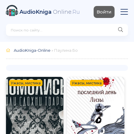
AudioKniga
Online
.Ru
Войти
AudioKniga-Online
» Паулина Бо
Ужасы, мистика
Ужасы, мистика