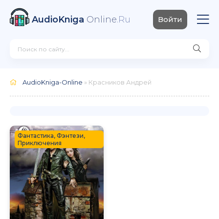
AudioKniga
Online
.Ru
Войти
AudioKniga-Online
» Красников Андрей
Фантастика, Фэнтези,
Приключения