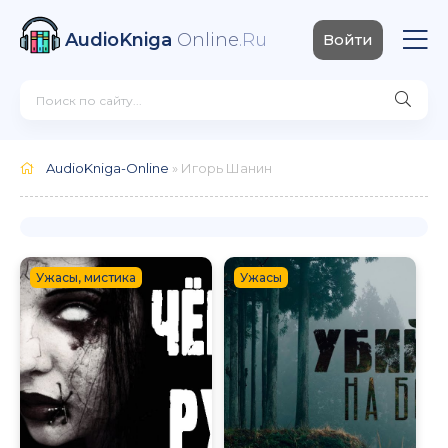
AudioKniga
Online
.Ru
Войти
AudioKniga-Online
» Игорь Шанин
Ужасы, мистика
Ужасы