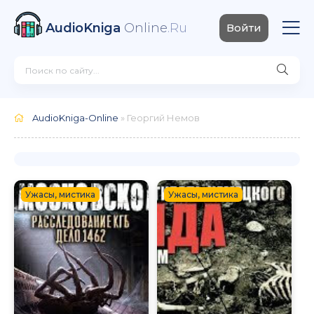
AudioKniga
Online
.Ru
Войти
AudioKniga-Online
» Георгий Немов
Ужасы, мистика
Ужасы, мистика