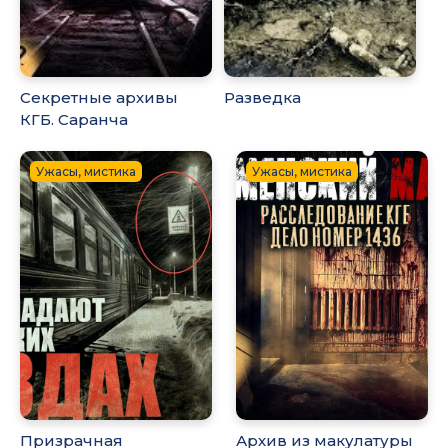
Секретные архивы
Разведка
КГБ. Саранча
Ужасы, мистика
Ужасы, мистика
Призрачная
Архив из макулатуры