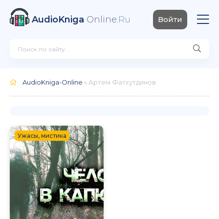
AudioKniga
Online
.Ru
Войти
AudioKniga-Online
» Артем Фатхутдинов
Ужасы, мистика