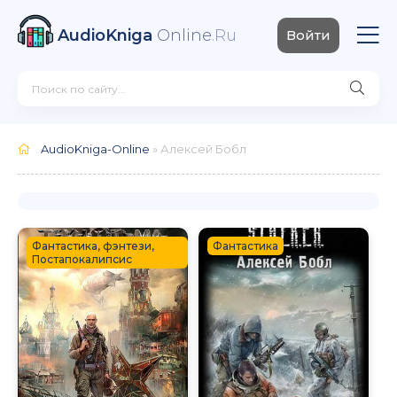
AudioKniga
Online
.Ru
Войти
AudioKniga-Online
» Алексей Бобл
Фантастика, фэнтези,
Фантастика
Постапокалипсис