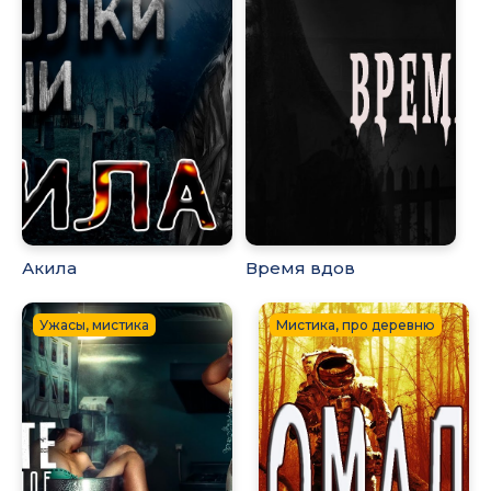
Акила
Время вдов
Ужасы, мистика
Мистика, про деревню