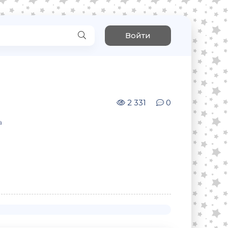
Войти
2 331
0
а