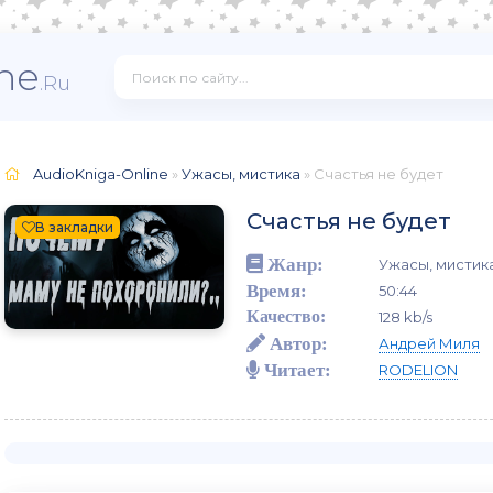
ne
.Ru
AudioKniga-Online
»
Ужасы, мистика
» Счастья не будет
Счастья не будет
В закладки
Жанр:
Ужасы, мистик
Время:
50:44
Качество:
128 kb/s
Автор:
Андрей Миля
Читает:
RODELION