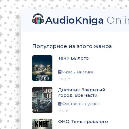
AudioKniga
Onli
Популярное из этого жанра
. Все части.
Тени Былого
Ужасы, мистика
13:03:57
Дневник. Закрытый
город. Все части.
Фантастика, ужасы
1:02:18
ОНО. Тень прошлого