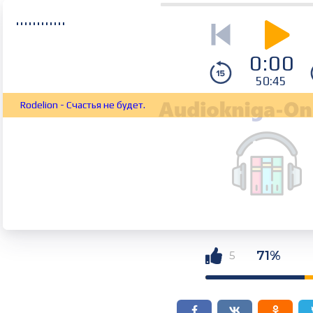
0:00
50:45
Rodelion - Счастья не будет.
71%
5