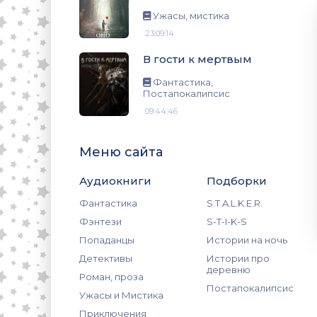
ис
Ужасы, мистика
23:09:14
В гости к мертвым
Фантастика,
Постапокалипсис
09:44:46
Меню сайта
Аудиокниги
Подборки
Фантастика
S.T.A.L.K.E.R.
Фэнтези
S-T-I-K-S
Попаданцы
Истории на ночь
Детективы
Истории про
деревню
Роман, проза
Постапокалипсис
Ужасы и Мистика
Приключения