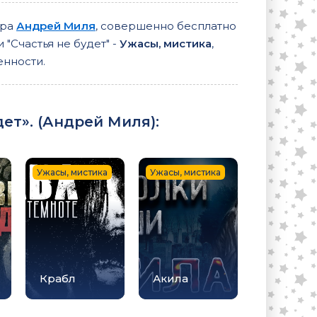
ора
Андрей Миля
, совершенно бесплатно
 "Счастья не будет" -
Ужасы, мистика
,
енности.
ет». (
Андрей Миля
):
Ужасы, мистика
Ужасы, мистика
Крабл
Акила