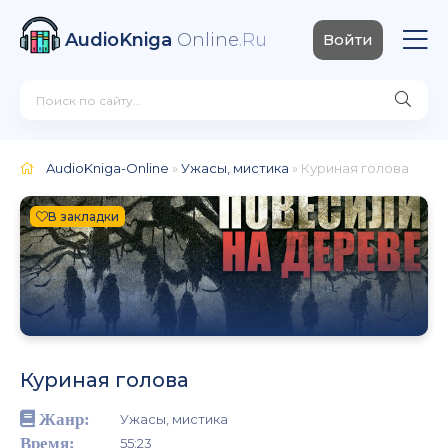
AudioKniga
Online
.Ru
Войти
AudioKniga-Online
»
Ужасы, мистика
» Куриная голова
В закладки
Куриная голова
Жанр:
Ужасы, мистика
Время:
55:23