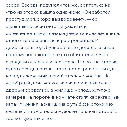
ссора. Соседи подумали так же, вот только на
утро из отсека вышла одна жена. «Он заболел,
простудился, скоро выздоровеет», — со
странными, какими-то потухшими и
остекленевшими глазами уверяла всех женщина,
отчего-то рассеянная и растрёпанная. И
действительно, в бункере было довольно сыро,
поэтому абсолютно все его обитатели вечно
страдали от кашля и насморка. Но вот на вторые
сутки соседи начали что-то подозревать: ни еды,
ни воды женщина в свой отсек не носила. На
четвёртый день несколько человек выломали
дверь и ворвались в жилище молодых, тут же
замерев на пороге: в комнате стоял характерный
запах гниения, а женщина с улыбкой спокойно
лежала рядом с телом мужа, из головы которого
торчал кухонный нож.