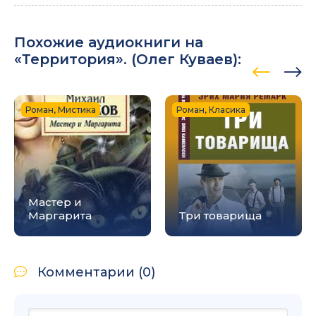
094
095
Похожие аудиокниги на
096
«Территория». (
Олег Куваев
):
097
098
Роман, Мистика
Роман, Класика
099
100
101
102
Мастер и
Маргарита
Три товарища
103
104
Комментарии (0)
105
106