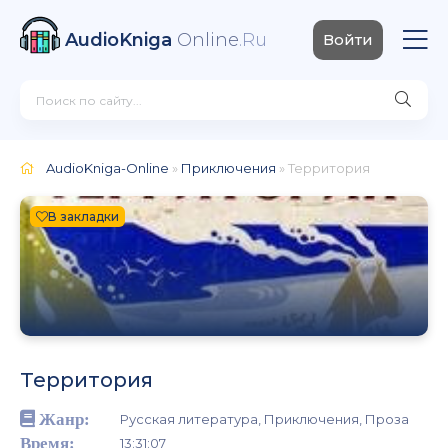
AudioKniga
Online
.Ru
Войти
AudioKniga-Online
»
Приключения
» Территория
В закладки
Территория
Жанр:
Русская литература, Приключения, Проза
Время:
13:31:07