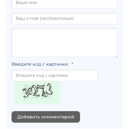
107
108
109
110
111
112
113
Введите код с картинки:
114
115
116
117
118
Добавить комментарий
119