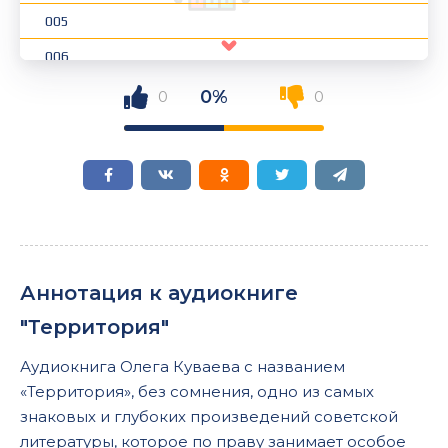
005
006
007
0%
0
0
008
009
010
011
012
Аннотация к аудиокниге
013
"Территория"
014
Аудиокнига Олега Куваева с названием
015
«Территория», без сомнения, одно из самых
016
знаковых и глубоких произведений советской
литературы, которое по праву занимает особое
017