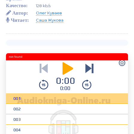
Качество:
128 kb/s
Автор:
Олег Куваев
Читает:
Саша Жукова
not found
0:00
0:00
001
002
003
004