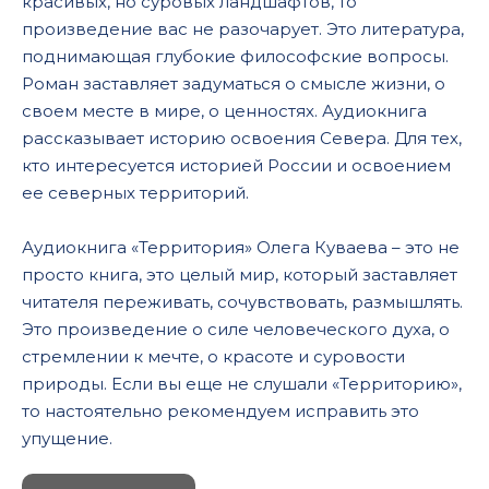
красивых, но суровых ландшафтов, то
069
произведение вас не разочарует. Это литература,
поднимающая глубокие философские вопросы.
070
Роман заставляет задуматься о смысле жизни, о
071
своем месте в мире, о ценностях. Аудиокнига
рассказывает историю освоения Севера. Для тех,
072
кто интересуется историей России и освоением
073
ее северных территорий.
074
Аудиокнига «Территория» Олега Куваева – это не
075
просто книга, это целый мир, который заставляет
076
читателя переживать, сочувствовать, размышлять.
Это произведение о силе человеческого духа, о
077
стремлении к мечте, о красоте и суровости
078
природы. Если вы еще не слушали «Территорию»,
079
то настоятельно рекомендуем исправить это
упущение.
080
081