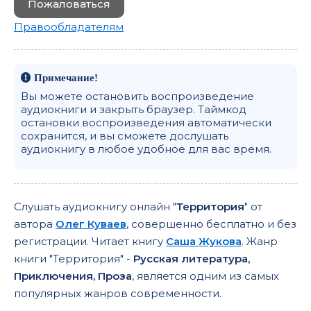
Пожаловаться
082
Правообладателям
083
084
Примечание!
085
Вы можете остановить воспроизведение
аудиокниги и закрыть браузер. Таймкод
086
остановки воспроизведения автоматически
сохранится, и вы сможете дослушать
087
аудиокнигу в любое удобное для вас время.
088
089
Слушать аудиокнигу онлайн "
Территория
" от
090
автора
Олег Куваев
, совершенно бесплатно и без
091
регистрации. Читает книгу
Саша Жукова
. Жанр
книги "Территория" -
Русская литература,
092
Приключения, Проза
, является одним из самых
093
популярных жанров современности.