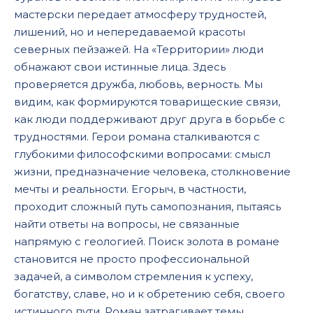
030
мастерски передает атмосферу трудностей,
031
лишений, но и непередаваемой красоты
северных пейзажей. На «Территории» люди
032
обнажают свои истинные лица. Здесь
033
проверяется дружба, любовь, верность. Мы
034
видим, как формируются товарищеские связи,
как люди поддерживают друг друга в борьбе с
035
трудностями. Герои романа сталкиваются с
036
глубокими философскими вопросами: смысл
жизни, предназначение человека, столкновение
037
мечты и реальности. Егорыч, в частности,
038
проходит сложный путь самопознания, пытаясь
039
найти ответы на вопросы, не связанные
напрямую с геологией. Поиск золота в романе
040
становится не просто профессиональной
041
задачей, а символом стремления к успеху,
богатству, славе, но и к обретению себя, своего
042
истинного пути. Роман затрагивает темы