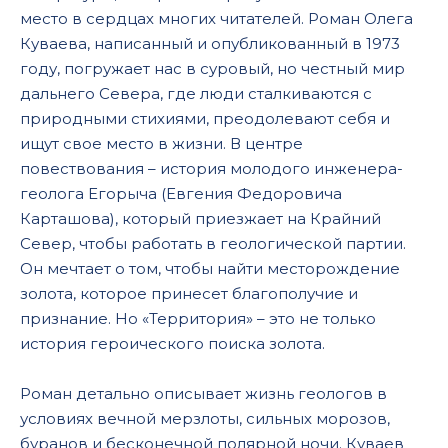
место в сердцах многих читателей. Роман Олега
018
Куваева, написанный и опубликованный в 1973
019
году, погружает нас в суровый, но честный мир
дальнего Севера, где люди сталкиваются с
020
природными стихиями, преодолевают себя и
021
ищут свое место в жизни. В центре
повествования – история молодого инженера-
022
геолога Егорыча (Евгения Федоровича
023
Карташова), который приезжает на Крайний
024
Север, чтобы работать в геологической партии.
Он мечтает о том, чтобы найти месторождение
025
золота, которое принесет благополучие и
026
признание. Но «Территория» – это не только
история героического поиска золота.
027
028
Роман детально описывает жизнь геологов в
029
условиях вечной мерзлоты, сильных морозов,
буранов и бесконечной полярной ночи. Куваев