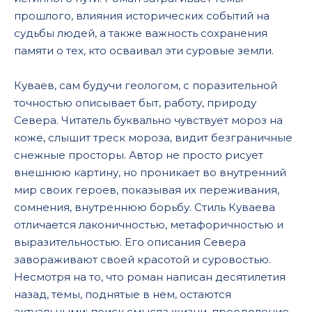
043
прошлого, влияния исторических событий на
044
судьбы людей, а также важность сохранения
памяти о тех, кто осваивал эти суровые земли.
045
046
Куваев, сам будучи геологом, с поразительной
точностью описывает быт, работу, природу
047
Севера. Читатель буквально чувствует мороз на
048
коже, слышит треск мороза, видит безграничные
049
снежные просторы. Автор не просто рисует
внешнюю картину, но проникает во внутренний
050
мир своих героев, показывая их переживания,
051
сомнения, внутреннюю борьбу. Стиль Куваева
отличается лаконичностью, метафоричностью и
052
выразительностью. Его описания Севера
053
завораживают своей красотой и суровостью.
054
Несмотря на то, что роман написан десятилетия
назад, темы, поднятые в нем, остаются
055
актуальными: поиск смысла жизни, преодоление