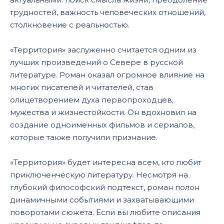
056
трудностей, важность человеческих отношений,
столкновение с реальностью.
057
058
«Территория» заслуженно считается одним из
059
лучших произведений о Севере в русской
литературе. Роман оказал огромное влияние на
060
многих писателей и читателей, став
061
олицетворением духа первопроходцев,
мужества и жизнестойкости. Он вдохновил на
062
создание одноименных фильмов и сериалов,
063
которые также получили признание.
064
«Территория» будет интересна всем, кто любит
065
приключенческую литературу. Несмотря на
066
глубокий философский подтекст, роман полон
динамичными событиями и захватывающими
067
поворотами сюжета. Если вы любите описания
068