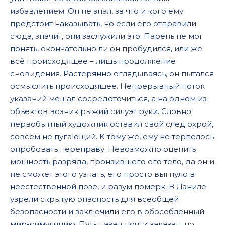
избавлением. Он не знал, за что и кого ему
предстоит наказывать, но если его отправили
сюда, значит, они заслужили это. Парень не мог
понять, окончательно ли он пробудился, или же
всё происходящее – лишь продолжение
сновидения. Растерянно оглядываясь, он пытался
осмыслить происходящее. Непрерывный поток
указаний мешал сосредоточиться, а на одном из
объектов возник рыжий силуэт руки. Словно
первобытный художник оставил свой след охрой,
совсем не пугающий. К тому же, ему не терпелось
опробовать переправу. Невозможно оценить
мощность разряда, пронзившего его тело, да он и
не сможет этого узнать, его просто выгнуло в
неестественной позе, и разум померк. В Даниле
узрели скрытую опасность для всеобщей
безопасности и заключили его в обособленный
мир-симуляцию. Путь назад почти заказан, но