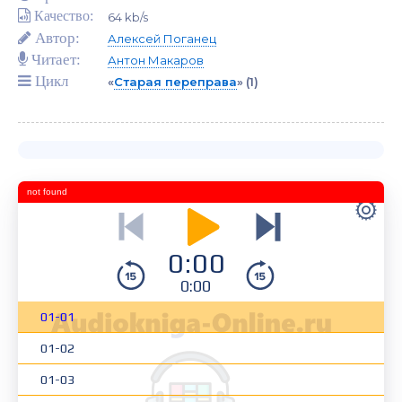
Качество:
64 kb/s
Автор:
Алексей Поганец
Читает:
Антон Макаров
Цикл
«
Старая переправа
»
(1)
not found
0:00
0:00
01-01
01-02
01-03