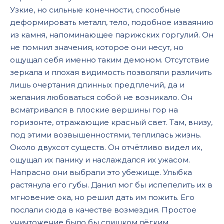
Узкие, но сильные конечности, способные
01-30
деформировать металл, тело, подобное изваянию
01-31
из камня, напоминающее парижских горгулий. Он
не помнил значения, которое они несут, но
ощущал себя именно таким демоном. Отсутствие
зеркала и плохая видимость позволяли различить
лишь очертания длинных предплечий, да и
желания любоваться собой не возникало. Он
всматривался в плоские вершины гор на
горизонте, отражающие красный свет. Там, внизу,
под этими возвышенностями, теплилась жизнь.
Около двухсот существ. Он отчётливо видел их,
ощущал их панику и наслаждался их ужасом.
Напрасно они выбрали это убежище. Улыбка
растянула его губы. Данил мог бы испепелить их в
мгновение ока, но решил дать им пожить. Его
послали сюда в качестве возмездия. Простое
уничтожение было бы слишком лёгким