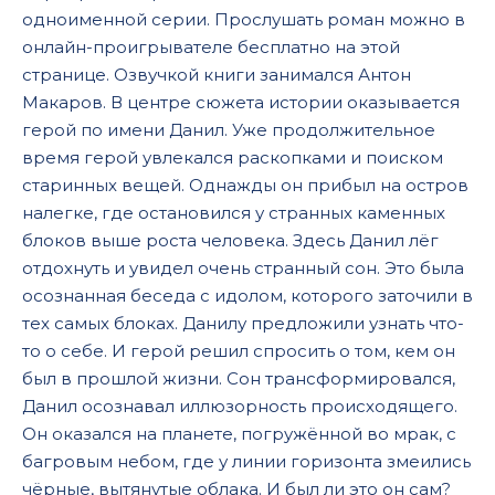
одноименной серии. Прослушать роман можно в
01-17
онлайн-проигрывателе бесплатно на этой
01-18
странице. Озвучкой книги занимался Антон
01-19
Макаров. В центре сюжета истории оказывается
герой по имени Данил. Уже продолжительное
01-20
время герой увлекался раскопками и поиском
01-21
старинных вещей. Однажды он прибыл на остров
налегке, где остановился у странных каменных
01-22
блоков выше роста человека. Здесь Данил лёг
01-23
отдохнуть и увидел очень странный сон. Это была
01-24
осознанная беседа с идолом, которого заточили в
тех самых блоках. Данилу предложили узнать что-
01-25
то о себе. И герой решил спросить о том, кем он
01-26
был в прошлой жизни. Сон трансформировался,
Данил осознавал иллюзорность происходящего.
01-27
Он оказался на планете, погружённой во мрак, с
01-28
багровым небом, где у линии горизонта змеились
01-29
чёрные, вытянутые облака. И был ли это он сам?