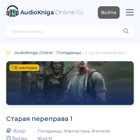
AudioKniga
Online
.Ru
Войти
AudioKniga-Online
»
Попаданцы
» Старая переправа 1
В закладки
Старая переправа 1
Жанр:
Попаданцы, Фантастика, Фэнтези
Время:
18:43:51