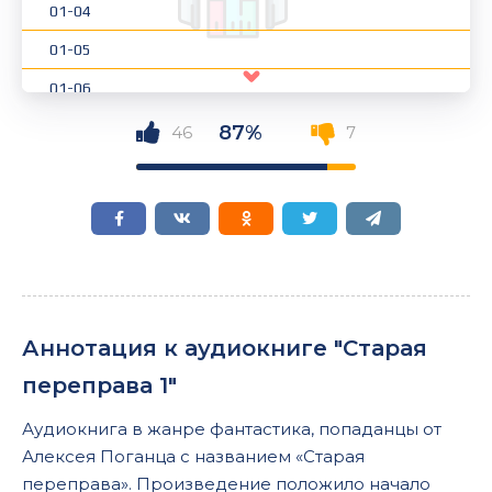
01-04
01-05
01-06
01-07
87%
46
7
01-08
01-09
01-10
01-11
01-12
Аннотация к аудиокниге "Старая
01-13
переправа 1"
01-14
Аудиокнига в жанре фантастика, попаданцы от
01-15
Алексея Поганца с названием «Старая
01-16
переправа». Произведение положило начало