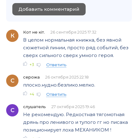
Добавить комментарий
Кот не кiт.
26 сентября 2025 17:32
К
В целом нормальная книжка, без явной
сюжетной линии, просто ряд событий, без
сверх сильного сверх умного героя.
+3
Ответить
серожа
26 октября 2025 22:18
С
плоско.нудно.безлико.мелко.
+4
Ответить
слушатель
27 октября 2025 19:46
С
Не рекомендую. Редкостная тягомотная
дрянь про ленивого и тупого гг но писака
позиционирует лоха МЕХАНИКОМ !