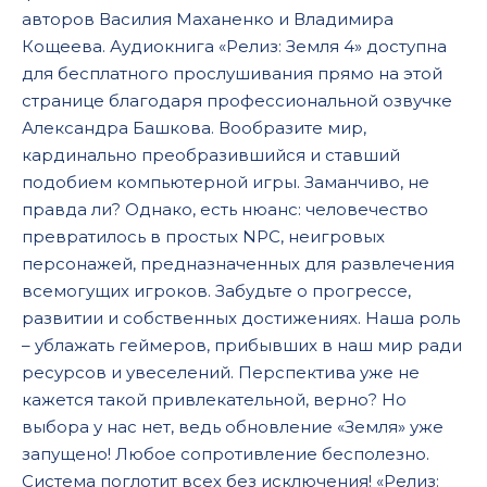
авторов Василия Маханенко и Владимира
17
Кощеева. Аудиокнига «Релиз: Земля 4» доступна
18
для бесплатного прослушивания прямо на этой
19
странице благодаря профессиональной озвучке
Александра Башкова. Вообразите мир,
20
кардинально преобразившийся и ставший
подобием компьютерной игры. Заманчиво, не
правда ли? Однако, есть нюанс: человечество
превратилось в простых NPC, неигровых
персонажей, предназначенных для развлечения
всемогущих игроков. Забудьте о прогрессе,
развитии и собственных достижениях. Наша роль
– ублажать геймеров, прибывших в наш мир ради
ресурсов и увеселений. Перспектива уже не
кажется такой привлекательной, верно? Но
выбора у нас нет, ведь обновление «Земля» уже
запущено! Любое сопротивление бесполезно.
Система поглотит всех без исключения! «Релиз: