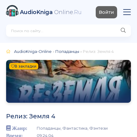
AudioKniga
Online
.Ru
Войти
AudioKniga-Online
»
Попаданцы
» Релиз: Земля 4
В закладки
Релиз: Земля 4
Жанр:
Попаданцы, Фантастика, Фэнтези
Время:
09:24:04