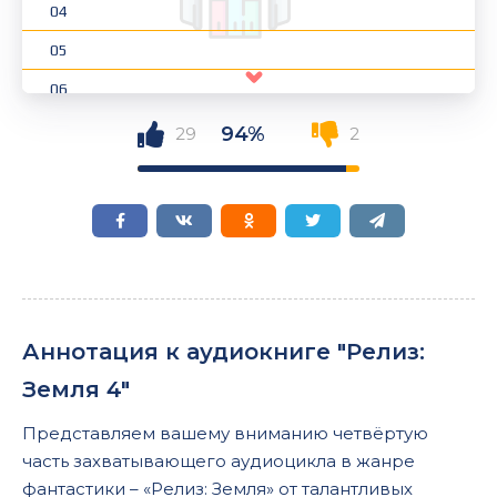
04
05
06
07
94%
29
2
08
09
10
11
12
Аннотация к аудиокниге "Релиз:
13
Земля 4"
14
Представляем вашему вниманию четвёртую
15
часть захватывающего аудиоцикла в жанре
16
фантастики – «Релиз: Земля» от талантливых