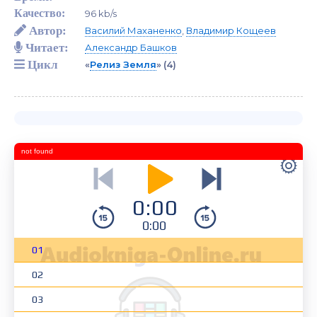
Качество:
96 kb/s
Автор:
Василий Маханенко
,
Владимир Кощеев
Читает:
Александр Башков
Цикл
«
Релиз Земля
»
(4)
not found
0:00
0:00
01
02
03