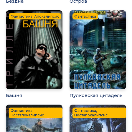
Бездна
Остров
Фантастика, Апокалипсис
Фантастика
Башня
Пулковская цитадель
Фантастика,
Фантастика,
Постапокалипсис
Постапокалипсис