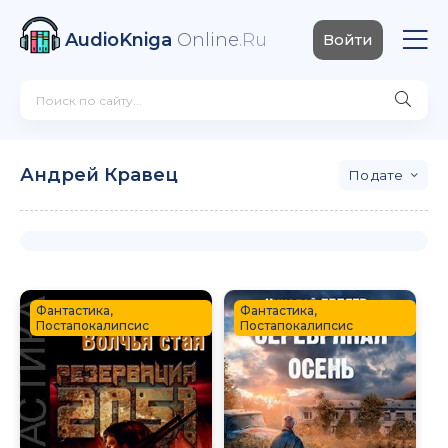
AudioKniga
Online
.Ru
Войти
Андрей Кравец
дате
Фантастика,
Фантастика,
Постапокалипсис
Постапокалипсис