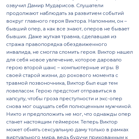
озвучил Дамир Мударисов. Слушатели
продолжают наблюдать за развитием событий
вокруг главного героя Виктора. Напомним, он –
бывший опер, а как все знают, оперов не бывает
бывших. Даже жуткая травма, сделавшая из
стража правопорядка обездвиженного
инвалида, не смогла сломить героя. Виктор нашел
для себя новое увлечение, которое даровало
герою второй шанс – компьютерные игры. В
своей старой жизни, до рокового момента с
травмой позвоночника, Виктор был еще тем
ловеласом. Герою предстоит отправиться в
капсулу, чтобы гроза преступности и экс-опер
снова мог ощущать себя полноценным мужчиной.
Никто и предположить не мог, что однажды опер
станет настоящим геймером. Теперь Виктор
может обнять сексуальную даму только в рамках
виртуального мира, ведь будучи прикованным к