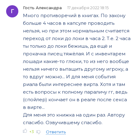
Гость Александра
17 декабря 2022 18:15
Г
Много противоречий в книгах. По закону
больше 4 часов в капсуле проводить
нельзя, но при этом нормальным считается
переход от локи до локи в часа 2. Т.е. 2 часа
ты только до локи бежишь, да ещё и
прокачка писец тяжёлая. И с инвентарем
лошади какие-то глюки, то из него вообще
нельзя ничего вытащить другому игроку, а
то вдруг можно... И для меня события
риала были интереснее вирта. Хотя и там
есть вопросы к полному параличу гг, ведь
(спойлер) кончает он в реале после секса
в вирте...
Для меня это книжка на один раз. Автору
спасибо. Озвучившему спасибо.
+3
Ответить