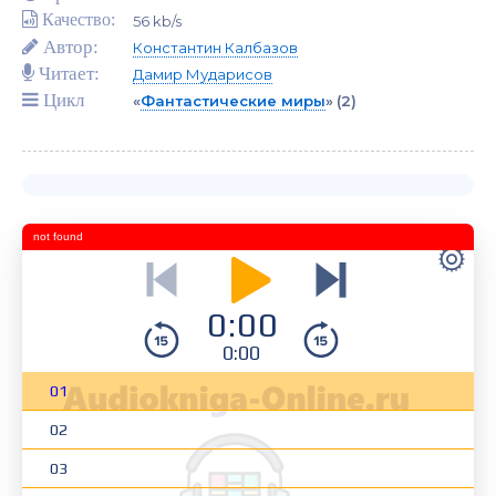
Качество:
56 kb/s
Автор:
Константин Калбазов
Читает:
Дамир Мударисов
Цикл
«
Фантастические миры
»
(2)
not found
0:00
0:00
01
02
03