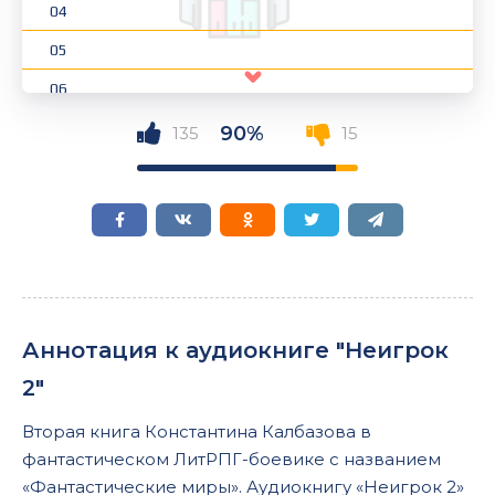
04
05
06
07
90%
135
15
08
09
10
11
12
Аннотация к аудиокниге "Неигрок
13
2"
Вторая книга Константина Калбазова в
фантастическом ЛитРПГ-боевике с названием
«Фантастические миры». Аудиокнигу «Неигрок 2»