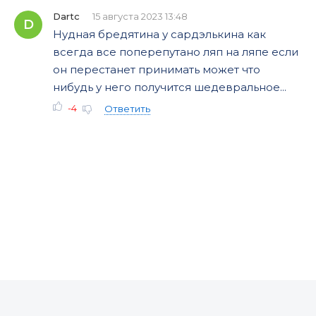
Dartc
15 августа 2023 13:48
D
Нудная бредятина у сардэлькина как
всегда все поперепутано ляп на ляпе если
он перестанет принимать может что
нибудь у него получится шедевральное...
-4
Ответить