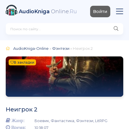
AudioKniga
Online
.Ru
Войти
AudioKniga-Online
»
Фэнтези
» Неигрок 2
В закладки
Неигрок 2
Жанр:
Боевик, Фантастика, Фэнтези, LitRPG
Время:
10:18:07