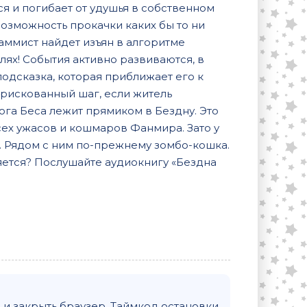
я и погибает от удушья в собственном
возможность прокачки каких бы то ни
раммист найдет изъян в алгоритме
лях! События активно развиваются, в
подсказка, которая приближает его к
 рискованный шаг, если житель
ога Беса лежит прямиком в Бездну. Это
сех ужасов и кошмаров Фанмира. Зато у
. Рядом с ним по-прежнему зомбо-кошка.
ляется? Послушайте аудиокнигу «Бездна
и закрыть браузер. Таймкод остановки