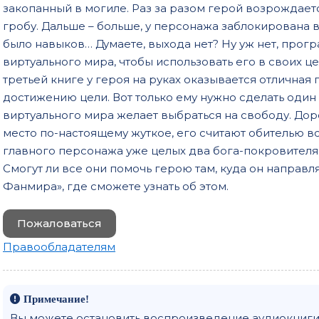
закопанный в могиле. Раз за разом герой возрождаетс
18
гробу. Дальше – больше, у персонажа заблокирована 
19
было навыков… Думаете, выхода нет? Ну уж нет, прог
виртуального мира, чтобы использовать его в своих це
20
третьей книге у героя на руках оказывается отличная 
21
достижению цели. Вот только ему нужно сделать один
22
виртуального мира желает выбраться на свободу. Дор
место по-настоящему жуткое, его считают обителью в
23
главного персонажа уже целых два бога-покровителя
24
Смогут ли все они помочь герою там, куда он направ
Фанмира», где сможете узнать об этом.
25
26
Пожаловаться
27
Правообладателям
28
29
Примечание!
30
Вы можете остановить воспроизведение аудиокниги 