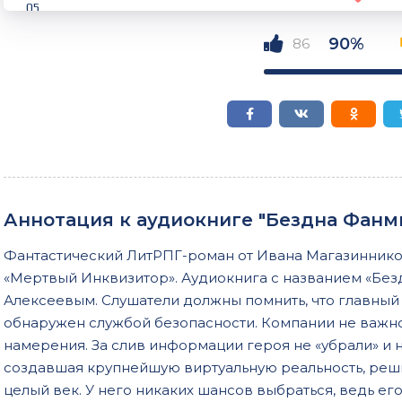
05
06
90%
86
07
08
09
10
11
Аннотация к аудиокниге "Бездна Фанм
12
Фантастический ЛитРПГ-роман от Ивана Магазинников
13
«Мертвый Инквизитор». Аудиокнига с названием «Бе
14
Алексеевым. Слушатели должны помнить, что главны
обнаружен службой безопасности. Компании не важно
15
намерения. За слив информации героя не «убрали» и 
16
создавшая крупнейшую виртуальную реальность, реши
17
целый век. У него никаких шансов выбраться, ведь ег