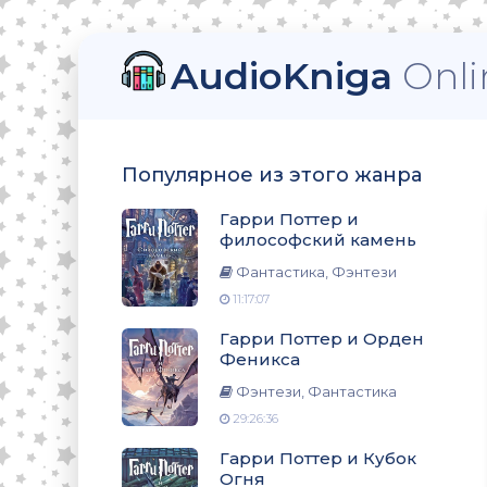
AudioKniga
Onli
ский камень
Популярное из этого жанра
еникса
Гарри Поттер и
философский камень
Фантастика, Фэнтези
11:17:07
ня
Гарри Поттер и Орден
Феникса
Фэнтези, Фантастика
29:26:36
омната
Гарри Поттер и Кубок
Огня