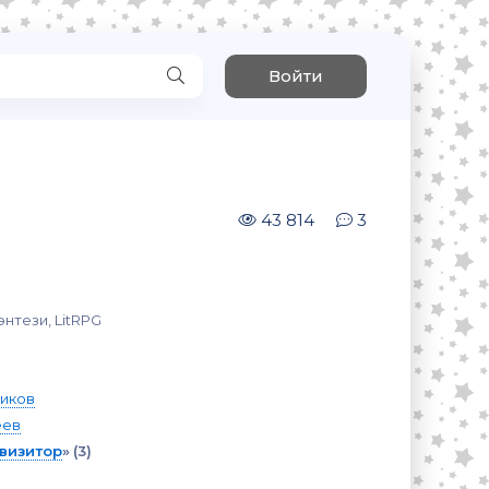
Войти
43 814
3
нтези, LitRPG
иков
еев
визитор
»
(3)