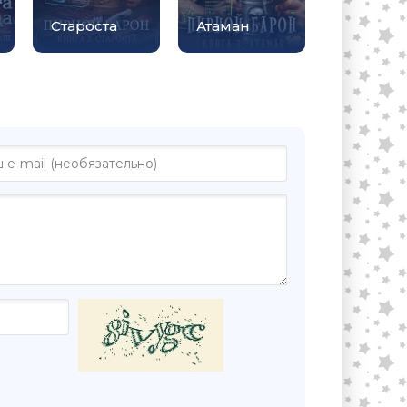
Староста
Атаман