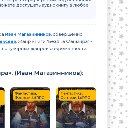
можете дослушать аудиокнигу в любое
ора
Иван Магазинников
, совершенно
ексеев
. Жанр книги "Бездна Фанмира" -
ых популярных жанров современности.
а». (
Иван Магазинников
):
Фантастика,
Фантастика,
Фэнтези, LitRPG
Фэнтези, LitRPG