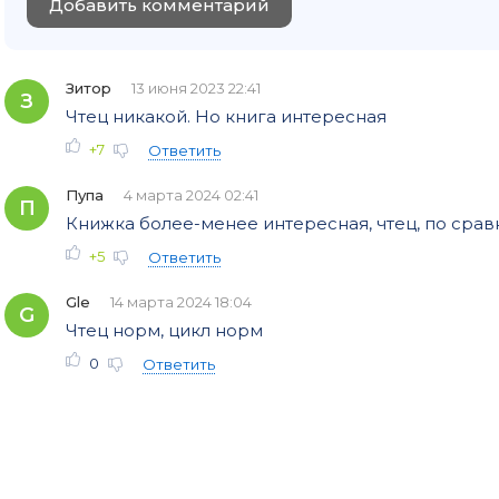
Добавить комментарий
Зитор
13 июня 2023 22:41
З
Чтец никакой. Но книга интересная
+7
Ответить
Пупа
4 марта 2024 02:41
П
Книжка более-менее интересная, чтец, по сра
+5
Ответить
Gle
14 марта 2024 18:04
G
Чтец норм, цикл норм
0
Ответить