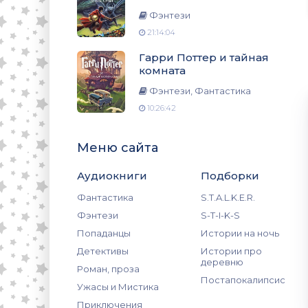
Фэнтези
21:14:04
Гарри Поттер и тайная
комната
Фэнтези, Фантастика
10:26:42
Меню сайта
Аудиокниги
Подборки
Фантастика
S.T.A.L.K.E.R.
Фэнтези
S-T-I-K-S
Попаданцы
Истории на ночь
Детективы
Истории про
деревню
Роман, проза
Постапокалипсис
Ужасы и Мистика
Приключения