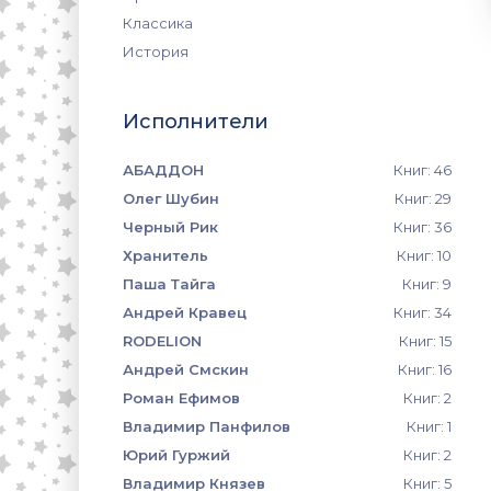
Классика
История
Исполнители
АБАДДОН
Книг: 46
Олег Шубин
Книг: 29
Черный Рик
Книг: 36
Хранитель
Книг: 10
Паша Тайга
Книг: 9
Андрей Кравец
Книг: 34
RODELION
Книг: 15
Андрей Смскин
Книг: 16
Роман Ефимов
Книг: 2
Владимир Панфилов
Книг: 1
Юрий Гуржий
Книг: 2
Владимир Князев
Книг: 5