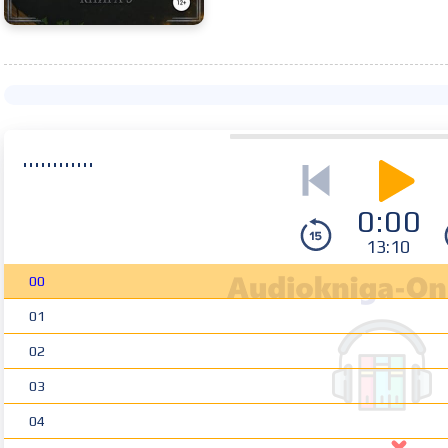
0:00
13:10
00
01
02
03
04