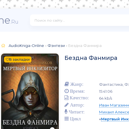
ne
.Ru
AudioKniga-Online
»
Фэнтези
» Бездна Фанмира
Бездна Фанмира
В закладки
Жанр:
Фантастика, Фэ
Время:
15:41:06
Качество:
64 kb/s
Автор:
Иван Магазинн
Читает:
Михаил Алекс
Цикл
«
Мертвый Инк