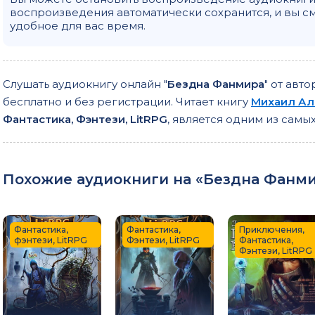
воспроизведения автоматически сохранится, и вы с
31
удобное для вас время.
32
33
Слушать аудиокнигу онлайн "
Бездна Фанмира
" от авт
34
бесплатно и без регистрации. Читает книгу
Михаил Ал
35
Фантастика, Фэнтези, LitRPG
, является одним из сам
36
37
Похожие аудиокниги на «Бездна Фанмир
38
Фантастика,
Фантастика,
Приключения,
фэнтези, LitRPG
Фэнтези, LitRPG
Фантастика,
Фэнтези, LitRPG