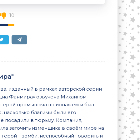
10
ира"
а, изданный в рамках авторской серии
здна Фанмира» озвучена Михаилом
й герой промышлял шпионажем и был
, насколько благими были его
не посадили в тюрьму. Компания,
ла заточить изменщика в своём мире на
о герой – зомби, неспособный говорить и