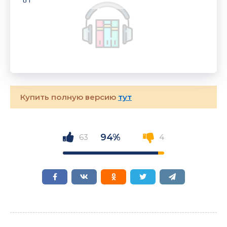
01
Купить полную версию
тут
94%
63
4