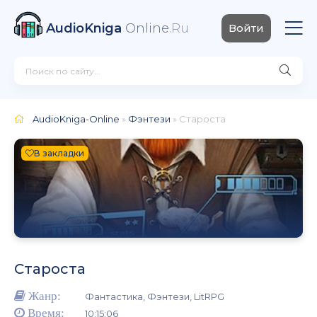
AudioKniga
Online
.Ru
Войти
AudioKniga-Online
»
Фэнтези
» Староста
В закладки
Староста
Жанр:
Фантастика, Фэнтези, LitRPG
Время:
10:15:06