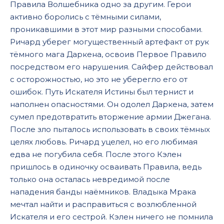
Правила Волшебника одно за другим. Герои
активно боролись с тёмными силами,
проникавшими в этот мир разными способами.
Ричард уберег могущественный артефакт от рук
тёмного мага Даркена, освоив Первое Правило
посредством его нарушения. Сайфер действовал
с осторожностью, но это не уберегло его от
ошибок. Путь Искателя Истины был тернист и
наполнен опасностями. Он одолел Даркена, затем
сумел предотвратить вторжение армии Джегана.
После зло пыталось использовать в своих тёмных
целях любовь. Ричард уцелел, но его любимая
едва не погубила себя. После этого Кэлен
пришлось в одиночку осваивать Правила, ведь
только она осталась невредимой после
нападения банды наёмников. Владыка Мрака
мечтал найти и расправиться с возлюбленной
Искателя и его сестрой. Кэлен ничего не помнила