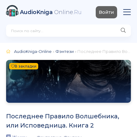
AudioKniga
Online
.Ru
Войти
AudioKniga-Online
»
Фэнтези
» Последнее Правило Волшебника, или Исповедница. Книга 2
В закладки
Последнее Правило Волшебника,
или Исповедница. Книга 2