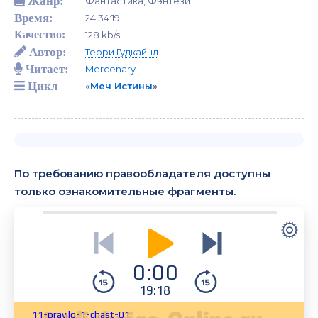
Жанр:
Фантастика, Фэнтези
Время:
24:34:19
Качество:
128 kb/s
Автор:
Терри Гудкайнд
Читает:
Mercenary
Цикл
«
Меч Истины
»
По требованию правообладателя доступны
только ознакомительные фрагменты.
0:00
19:18
11-pravilo-1-chast-01