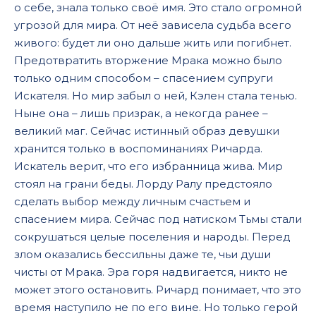
о себе, знала только своё имя. Это стало огромной
угрозой для мира. От неё зависела судьба всего
живого: будет ли оно дальше жить или погибнет.
Предотвратить вторжение Мрака можно было
только одним способом – спасением супруги
Искателя. Но мир забыл о ней, Кэлен стала тенью.
Ныне она – лишь призрак, а некогда ранее –
великий маг. Сейчас истинный образ девушки
хранится только в воспоминаниях Ричарда.
Искатель верит, что его избранница жива. Мир
стоял на грани беды. Лорду Ралу предстояло
сделать выбор между личным счастьем и
спасением мира. Сейчас под натиском Тьмы стали
сокрушаться целые поселения и народы. Перед
злом оказались бессильны даже те, чьи души
чисты от Мрака. Эра горя надвигается, никто не
может этого остановить. Ричард понимает, что это
время наступило не по его вине. Но только герой