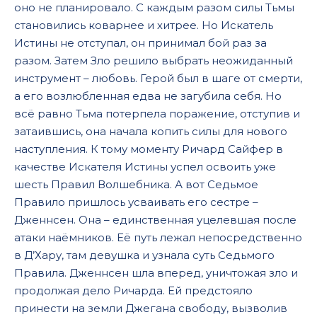
оно не планировало. С каждым разом силы Тьмы
042
становились коварнее и хитрее. Но Искатель
Истины не отступал, он принимал бой раз за
043
разом. Затем Зло решило выбрать неожиданный
044
инструмент – любовь. Герой был в шаге от смерти,
045
а его возлюбленная едва не загубила себя. Но
всё равно Тьма потерпела поражение, отступив и
046
затаившись, она начала копить силы для нового
047
наступления. К тому моменту Ричард Сайфер в
качестве Искателя Истины успел освоить уже
048
шесть Правил Волшебника. А вот Седьмое
049
Правило пришлось усваивать его сестре –
050
Дженнсен. Она – единственная уцелевшая после
атаки наёмников. Её путь лежал непосредственно
051
в Д’Хару, там девушка и узнала суть Седьмого
052
Правила. Дженнсен шла вперед, уничтожая зло и
продолжая дело Ричарда. Ей предстояло
053
принести на земли Джегана свободу, вызволив
054