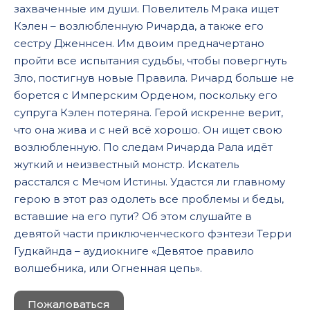
захваченные им души. Повелитель Мрака ищет
055
Кэлен – возлюбленную Ричарда, а также его
сестру Дженнсен. Им двоим предначертано
056
пройти все испытания судьбы, чтобы повергнуть
057
Зло, постигнув новые Правила. Ричард больше не
борется с Имперским Орденом, поскольку его
058
супруга Кэлен потеряна. Герой искренне верит,
059
что она жива и с ней всё хорошо. Он ищет свою
060
возлюбленную. По следам Ричарда Рала идёт
жуткий и неизвестный монстр. Искатель
061
расстался с Мечом Истины. Удастся ли главному
062
герою в этот раз одолеть все проблемы и беды,
вставшие на его пути? Об этом слушайте в
063
девятой части приключенческого фэнтези Терри
064
Гудкайнда – аудиокниге «Девятое правило
065
волшебника, или Огненная цепь».
066
Пожаловаться