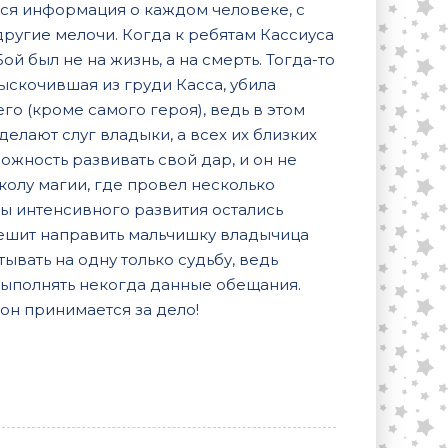
тся информация о каждом человеке, с
другие мелочи. Когда к ребятам Кассиуса
й был не на жизнь, а на смерть. Тогда-то
ыскочившая из груди Касса, убила
го (кроме самого героя), ведь в этом
елают слуг владыки, а всех их близких
жность развивать свой дар, и он не
школу магии, где провел несколько
ды интенсивного развития остались
 решит направить мальчишку владычица
тывать на одну только судьбу, ведь
выполнять некогда данные обещания.
 он принимается за дело!