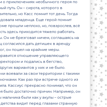
м о приключениях необычного героя по
й путь. Он – сирота, которого в
ительно, но Касс помнит тот день. Тогда
адовала младенца. Еще герой помнит
оме прошли неплохо, но, повзрослев, всё
сть здесь приходится тяжело работать.
. Он не брезговал ничем, соглашаясь на
согласился дать детишек в аренду
ог, он пошел на крайние меры.
 нравится отношение управляющего
ректором и подались в бегство,
других вариантов у них и не было.
и воевали за свои территории с такими
ночками. Как раз при встрече одного из
ила. Кассиус прекрасно понимал, что он
роя было достаточно причин. Например, он
мальчика были как у акулы – острые
о детства видит перед глазами странную