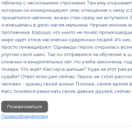
табличку с несколькими строчками. Там ему открывае
которым он коммуницирует: имя, отношение к нему и 
прицепился наёмник, вожак стаи сразу же вступился. Бо
и вмешалась в дело магия мальчика. Черная молния, в
противника. Хорошо, что никто не понял произошедше
мире идёт отлов магически одаренных людей. Из них д
просто ликвидируют. Однажды герою открылась возмо
упустил свой шанс. Так он отправился на обучение в 
сложных и изнурительных лет. Но учеба закончена, го
позади. Что ждёт Кассиуса дальше? Куда на этот раз
судьба? Ответ ясен уже сейчас. Герою не стоит рассчи
человек – кузнец своей жизни. Похоже, самое время 
Касс поклялся разыскать своих давних друзей, сейчас
Пожаловаться
Правообладателям