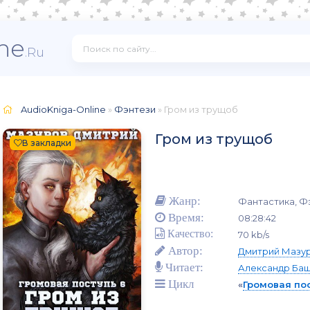
ne
.Ru
AudioKniga-Online
»
Фэнтези
» Гром из трущоб
Гром из трущоб
В закладки
Жанр:
Фантастика, Ф
Время:
08:28:42
Качество:
70 kb/s
Автор:
Дмитрий Мазу
Читает:
Александр Ба
Цикл
«
Громовая по