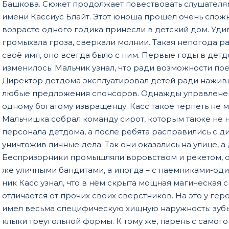
Башкова. Сюжет продолжает повествовать слушателя
имени Кассиус Блайт. Этот юноша прошёл очень сложны
возрасте одного годика принесли в детский дом. Удив
громыхала гроза, сверкали молнии. Такая непогода р
своё имя, оно всегда было с ним. Первые годы в детд
изменилось. Мальчик узнал, что ради возможности пое
Директор детдома эксплуатировал детей ради наживы
любые предложения спонсоров. Однажды управленец 
одному богатому извращенцу. Касс такое терпеть не м
Мальчишка собрал команду сирот, которым также не
персонала детдома, а после ребята расправились с ди
уничтожив личные дела. Так они оказались на улице, а 
Беспризорники промышляли воровством и рекетом, он
же уличными бандитами, а иногда – с наемниками-оди
ник Касс узнал, что в нём скрыта мощная магическая с
отличается от прочих своих сверстников. На это у ге
имел весьма специфическую хищную наружность: зубы 
клыки треугольной формы. К тому же, парень с самог