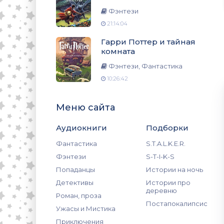
Фэнтези
21:14:04
Гарри Поттер и тайная
комната
Фэнтези, Фантастика
10:26:42
Меню сайта
Аудиокниги
Подборки
Фантастика
S.T.A.L.K.E.R.
Фэнтези
S-T-I-K-S
Попаданцы
Истории на ночь
Детективы
Истории про
деревню
Роман, проза
Постапокалипсис
Ужасы и Мистика
Приключения