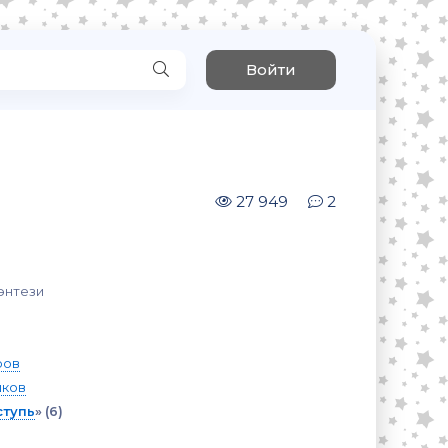
Войти
27 949
2
энтези
ров
шков
ступь
»
(6)