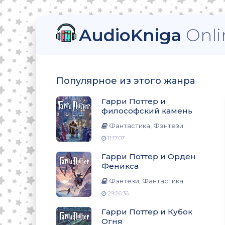
AudioKniga
Onli
ский камень
Популярное из этого жанра
еникса
Гарри Поттер и
философский камень
Фантастика, Фэнтези
11:17:07
ня
Гарри Поттер и Орден
Феникса
Фэнтези, Фантастика
29:26:36
омната
Гарри Поттер и Кубок
Огня