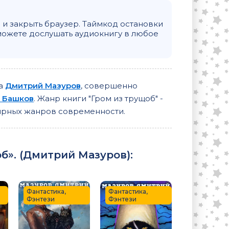
и закрыть браузер. Таймкод остановки
можете дослушать аудиокнигу в любое
ра
Дмитрий Мазуров
, совершенно
 Башков
. Жанр книги "Гром из трущоб" -
лярных жанров современности.
». (
Дмитрий Мазуров
):
Фантастика,
Фантастика,
Фэнтези
Фэнтези