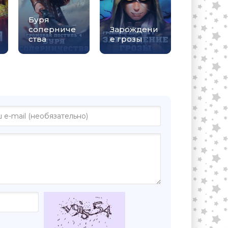
Буря
соперниче
Зарождени
ства
е грозы