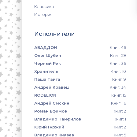
Классика
История
Исполнители
АБАДДОН
Книг: 46
Олег Шубин
Книг: 29
Черный Рик
Книг: 36
Хранитель
Книг: 10
Паша Тайга
Книг: 9
Андрей Кравец
Книг: 34
RODELION
Книг: 15
Андрей Смскин
Книг: 16
Роман Ефимов
Книг: 2
Владимир Панфилов
Книг: 1
Юрий Гуржий
Книг: 2
Владимир Князев
Книг: 5